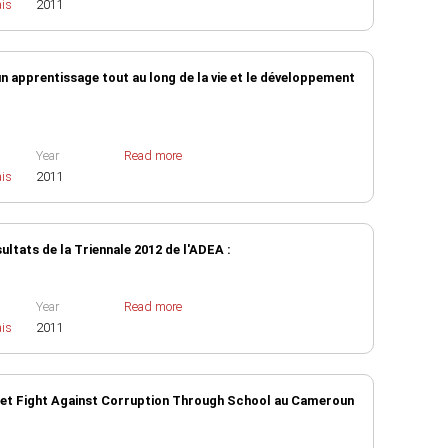
ais
2011
pprentissage tout au long de la vie et le développement
Year
Read more
ais
2011
ltats de la Triennale 2012 de l'ADEA :
Year
Read more
ais
2011
rojet Fight Against Corruption Through School au Cameroun