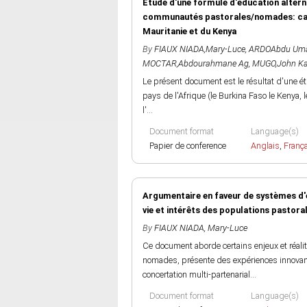
Etude d'une formule d'éducation alterna
communautés pastorales/nomades: cas du
Mauritanie et du Kenya
By
FIAUX NIADA,Mary-Luce
,
ARDOAbdu Um
MOCTAR,Abdourahmane Ag
,
MUGO,John K
Le présent document est le résultat d'une é
pays de l'Afrique (le Burkina Faso le Kenya, le
l'...
Document format
Language(s)
Papier de conference
Anglais
,
Franç
Argumentaire en faveur de systèmes d'
vie et intérêts des populations pastor
By
FIAUX NIADA, Mary-Luce
Ce document aborde certains enjeux et réalit
nomades, présente des expériences innovan
concertation multi-partenarial...
Document format
Language(s)