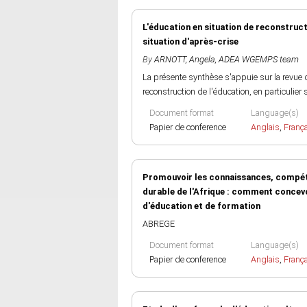
L'éducation en situation de reconstruc
situation d'après-crise
By
ARNOTT, Angela
,
ADEA WGEMPS team
La présente synthèse s'appuie sur la revue
reconstruction de l'éducation, en particulier s
Document format
Language(s)
Papier de conference
Anglais
,
Franç
Promouvoir les connaissances, compéte
durable de l'Afrique : comment concevo
d'éducation et de formation
ABREGE
Document format
Language(s)
Papier de conference
Anglais
,
Franç