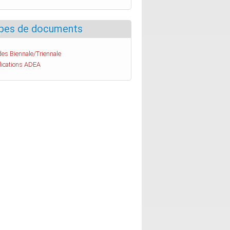
pes de documents
es Biennale/Triennale
lications ADEA