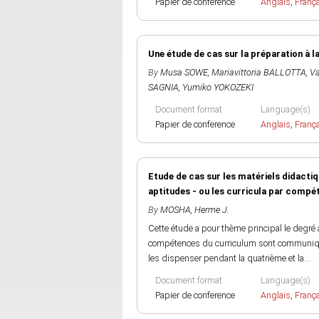
Papier de conference
Anglais
,
Franç
Une étude de cas sur la préparation à la
By
Musa SOWE
,
Mariavittoria BALLOTTA
,
V
SAGNIA
,
Yumiko YOKOZEKI
Document format
Language(s)
Papier de conference
Anglais
,
Franç
Etude de cas sur les matériels didactiq
aptitudes - ou les curricula par comp
By
MOSHA, Herme J.
Cette étude a pour thème principal le degré
compétences du curriculum sont communiqué
les dispenser pendant la quatrième et la...
Document format
Language(s)
Papier de conference
Anglais
,
Franç