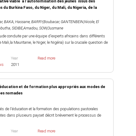
tive viable à l'autonomisation des jeunes issus des
 Burkina Faso, du Niger, du Mali, du Nigeria, de la
ar
,
BAKA, Hassane
,
BARRY,Boubacar
,
GANTENBEIN,Nicole
,
El
abutha
,
SIDIBE,Amadou
,
SOW,Ousmane
tude conduite par une équipe d'experts africains dans différents
 Mali,la Mauritanie, le Niger, le Nigéria) sur la cruciale question de
Year
Read more
ais
2011
éducation et de formation plus appropriés aux modes de
ales nomades
és de l'éducation et la formation des populations pastorales
tes dans plusieurs payset décrit brièvement le processus de
Year
Read more