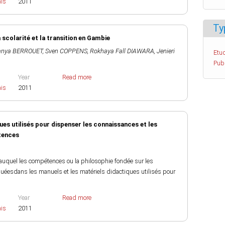
ais
2011
Ty
 scolarité et la transition en Gambie
anya BERROUET
,
Sven COPPENS
,
Rokhaya Fall DIAWARA
,
Jenieri
Etud
Pub
Year
Read more
ais
2011
ues utilisés pour dispenser les connaissances et les
étences
 auquel les compétences ou la philosophie fondée sur les
esdans les manuels et les matériels didactiques utilisés pour
Year
Read more
ais
2011