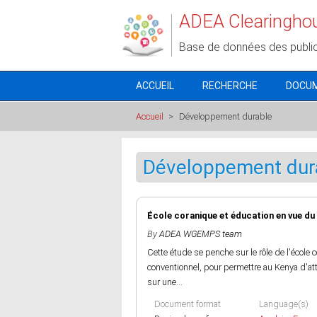
Aller au contenu principal
ADEA Clearingho
Base de données des publi
ACCUEIL
RECHERCHE
DOCU
Accueil
>
Développement durable
Développement dur
École coranique et éducation en vue du
By
ADEA WGEMPS team
Cette étude se penche sur le rôle de l'école 
conventionnel, pour permettre au Kenya d'att
sur une...
Document format
Language(s)