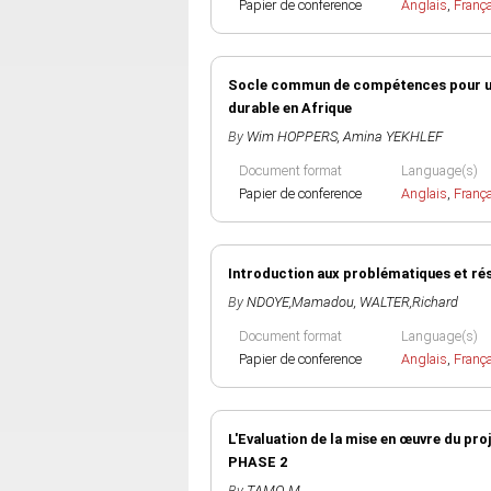
Papier de conference
Anglais
,
Franç
Socle commun de compétences pour un a
durable en Afrique
By
Wim HOPPERS
,
Amina YEKHLEF
Document format
Language(s)
Papier de conference
Anglais
,
Franç
Introduction aux problématiques et résu
By
NDOYE,Mamadou
,
WALTER,Richard
Document format
Language(s)
Papier de conference
Anglais
,
Franç
L'Evaluation de la mise en œuvre du p
PHASE 2
By
TAMO, M.