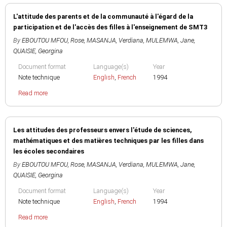
L'attitude des parents et de la communauté à l'égard de la
participation et de l'accès des filles à l'enseignement de SMT3
By
EBOUTOU MFOU, Rose
,
MASANJA, Verdiana
,
MULEMWA, Jane
,
QUAISIE, Georgina
Document format
Language(s)
Year
Note technique
English
,
French
1994
Read more
Les attitudes des professeurs envers l'étude de sciences,
mathématiques et des matières techniques par les filles dans
les écoles secondaires
By
EBOUTOU MFOU, Rose
,
MASANJA, Verdiana
,
MULEMWA, Jane
,
QUAISIE, Georgina
Document format
Language(s)
Year
Note technique
English
,
French
1994
Read more