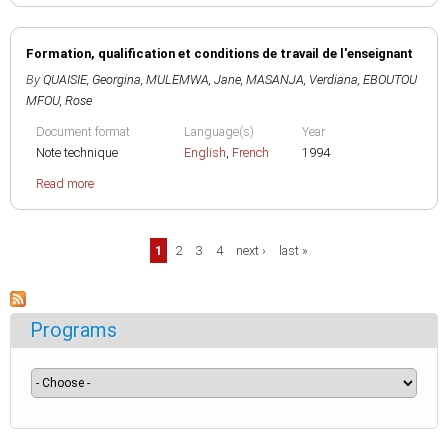
Formation, qualification et conditions de travail de l'enseignant
By
QUAISIE, Georgina
,
MULEMWA, Jane
,
MASANJA, Verdiana
,
EBOUTOU
MFOU, Rose
Document format
Language(s)
Year
Note technique
English
,
French
1994
Read more
Pages
1
2
3
4
next ›
last »
Programs