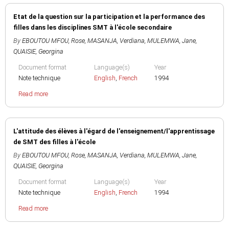
Etat de la question sur la participation et la performance des
filles dans les disciplines SMT à l'école secondaire
By
EBOUTOU MFOU, Rose
,
MASANJA, Verdiana
,
MULEMWA, Jane
,
QUAISIE, Georgina
Document format
Language(s)
Year
Note technique
English
,
French
1994
Read more
L'attitude des élèves à l'égard de l'enseignement/l'apprentissage
de SMT des filles à l'école
By
EBOUTOU MFOU, Rose
,
MASANJA, Verdiana
,
MULEMWA, Jane
,
QUAISIE, Georgina
Document format
Language(s)
Year
Note technique
English
,
French
1994
Read more