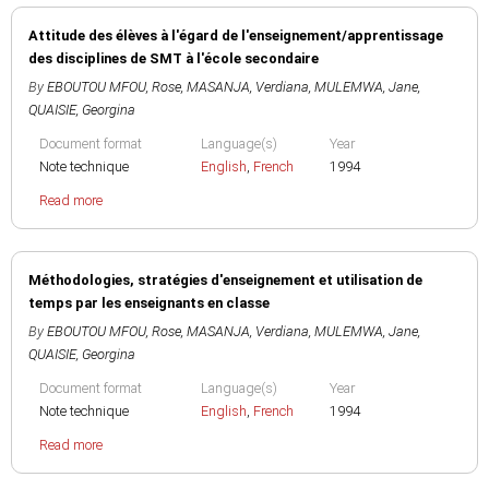
Attitude des élèves à l'égard de l'enseignement/apprentissage
des disciplines de SMT à l'école secondaire
By
EBOUTOU MFOU, Rose
,
MASANJA, Verdiana
,
MULEMWA, Jane
,
QUAISIE, Georgina
Document format
Language(s)
Year
Note technique
English
,
French
1994
Read more
Méthodologies, stratégies d'enseignement et utilisation de
temps par les enseignants en classe
By
EBOUTOU MFOU, Rose
,
MASANJA, Verdiana
,
MULEMWA, Jane
,
QUAISIE, Georgina
Document format
Language(s)
Year
Note technique
English
,
French
1994
Read more