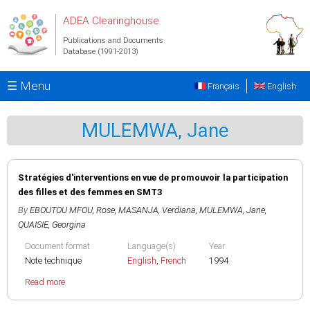
Skip to main content
ADEA Clearinghouse
Publications and Documents
Database (1991-2013)
☰ Menu
Français
English
MULEMWA, Jane
Stratégies d'interventions en vue de promouvoir la participation
des filles et des femmes en SMT3
By
EBOUTOU MFOU, Rose
,
MASANJA, Verdiana
,
MULEMWA, Jane
,
QUAISIE, Georgina
Document format
Language(s)
Year
Note technique
English
,
French
1994
Read more