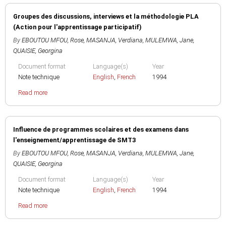
Groupes des discussions, interviews et la méthodologie PLA
(Action pour l'apprentissage participatif)
By
EBOUTOU MFOU, Rose
,
MASANJA, Verdiana
,
MULEMWA, Jane
,
QUAISIE, Georgina
Document format
Language(s)
Year
Note technique
English
,
French
1994
Read more
Influence de programmes scolaires et des examens dans
l'enseignement/apprentissage de SMT3
By
EBOUTOU MFOU, Rose
,
MASANJA, Verdiana
,
MULEMWA, Jane
,
QUAISIE, Georgina
Document format
Language(s)
Year
Note technique
English
,
French
1994
Read more