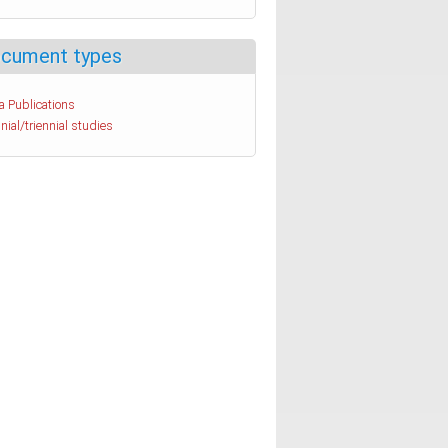
cument types
a Publications
nial/triennial studies