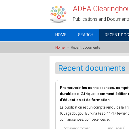
Skip to main content
ADEA Clearingho
Publications and Document
HOME
SEARCH
RECENT DO
Home
>
Recent documents
Recent documents
Promouvoir les connaissances, compéte
durable de l'Afrique : comment édifier
d'éducation et de formation
La publication est un compte rendu de la Tri
(Ouagadougou, Burkina Faso, 11-17 février 20
connaissances, compétences et...
Document format
Language(s)