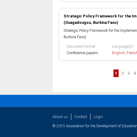
Strategic Policy Framework for the I
(Ouagadougou, Burkina Faso)
Strategic Policy Framework for the Implem
Burkina Faso)
Document format
Language(s)
Conference papers
English
,
Frenc
Pages
1
2
3
4
About us
Contact
Login
© 2015 Association for the Development of Education