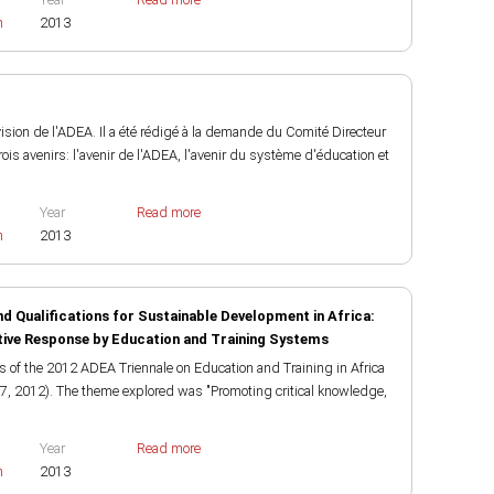
h
2013
sion de l'ADEA. Il a été rédigé à la demande du Comité Directeur
s avenirs: l'avenir de l'ADEA, l'avenir du système d'éducation et
Year
Read more
h
2013
nd Qualifications for Sustainable Development in Africa:
ive Response by Education and Training Systems
gs of the 2012 ADEA Triennale on Education and Training in Africa
, 2012). The theme explored was "Promoting critical knowledge,
Year
Read more
h
2013