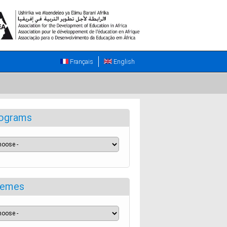
Français
English
ograms
emes