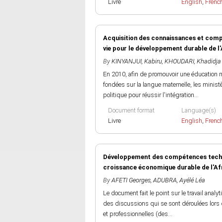
Livre
English
,
Frenc
Acquisition des connaissances et compé
vie pour le développement durable de l'
By
KINYANJUI, Kabiru
,
KHOUDARI, Khadidja
En 2010, afin de promouvoir une éducation m
fondées sur la langue maternelle, les minist
politique pour réussir l'intégration...
Document format
Language(s)
Livre
English
,
Frenc
Développement des compétences techniq
croissance économique durable de l'Af
By
AFETI Georges
,
ADUBRA, Ayélé Léa
Le document fait le point sur le travail analy
des discussions qui se sont déroulées lors
et professionnelles (des...