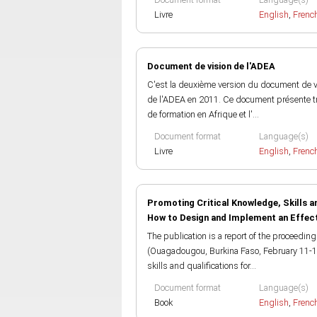
Livre
English
,
Frenc
Document de vision de l'ADEA
C'est la deuxième version du document de vi
de l'ADEA en 2011. Ce document présente troi
de formation en Afrique et l'...
Document format
Language(s)
Livre
English
,
Frenc
Promoting Critical Knowledge, Skills a
How to Design and Implement an Effect
The publication is a report of the proceedin
(Ouagadougou, Burkina Faso, February 11-17
skills and qualifications for...
Document format
Language(s)
Book
English
,
Frenc