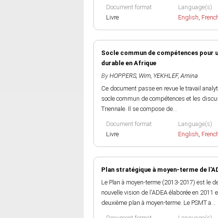
Document format
Language(s)
Livre
English
,
Frenc
Socle commun de compétences pour un a
durable en Afrique
By
HOPPERS, Wim
,
YEKHLEF, Amina
Ce document passe en revue le travail analyt
socle commun de compétences et les discus
Triennale. Il se compose de...
Document format
Language(s)
Livre
English
,
Frenc
Plan stratégique à moyen-terme de l'A
Le Plan à moyen-terme (2013-2017) est le de
nouvelle vision de l'ADEA élaborée en 2011 
deuxième plan à moyen-terme. Le PSMT a...
Document format
Language(s)