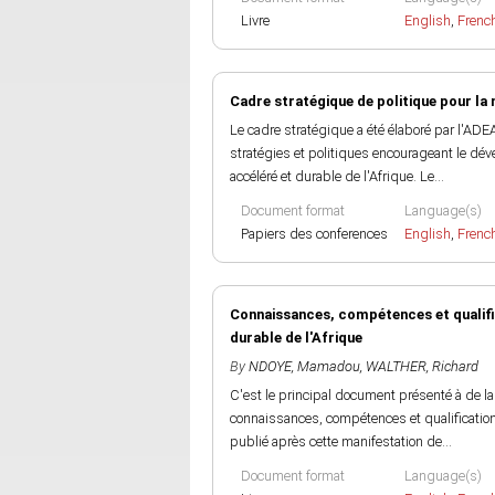
Livre
English
,
Frenc
Cadre stratégique de politique pour la
Le cadre stratégique a été élaboré par l'AD
stratégies et politiques encourageant le d
accéléré et durable de l'Afrique. Le...
Document format
Language(s)
Papiers des conferences
English
,
Frenc
Connaissances, compétences et qualifi
durable de l'Afrique
By
NDOYE, Mamadou
,
WALTHER, Richard
C'est le principal document présenté à de la
connaissances, compétences et qualifications
publié après cette manifestation de...
Document format
Language(s)