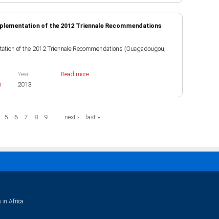
mplementation of the 2012 Triennale Recommendations
entation of the 2012 Triennale Recommendations (Ouagadougou,
Year
Read more
h
2013
5
6
7
8
9
…
next ›
last »
 in Africa