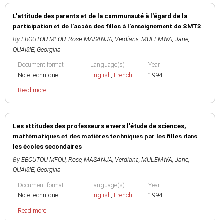
L'attitude des parents et de la communauté à l'égard de la
participation et de l'accès des filles à l'enseignement de SMT3
By
EBOUTOU MFOU, Rose
,
MASANJA, Verdiana
,
MULEMWA, Jane
,
QUAISIE, Georgina
Document format
Language(s)
Year
Note technique
English
,
French
1994
Read more
Les attitudes des professeurs envers l'étude de sciences,
mathématiques et des matières techniques par les filles dans
les écoles secondaires
By
EBOUTOU MFOU, Rose
,
MASANJA, Verdiana
,
MULEMWA, Jane
,
QUAISIE, Georgina
Document format
Language(s)
Year
Note technique
English
,
French
1994
Read more