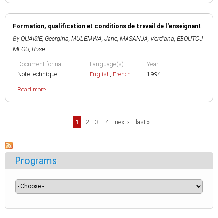
Formation, qualification et conditions de travail de l'enseignant
By
QUAISIE, Georgina
,
MULEMWA, Jane
,
MASANJA, Verdiana
,
EBOUTOU
MFOU, Rose
Document format
Language(s)
Year
Note technique
English
,
French
1994
Read more
Pages
1
2
3
4
next ›
last »
Programs