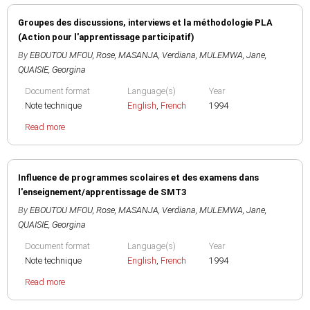
Groupes des discussions, interviews et la méthodologie PLA
(Action pour l'apprentissage participatif)
By
EBOUTOU MFOU, Rose
,
MASANJA, Verdiana
,
MULEMWA, Jane
,
QUAISIE, Georgina
Document format
Language(s)
Year
Note technique
English
,
French
1994
Read more
Influence de programmes scolaires et des examens dans
l'enseignement/apprentissage de SMT3
By
EBOUTOU MFOU, Rose
,
MASANJA, Verdiana
,
MULEMWA, Jane
,
QUAISIE, Georgina
Document format
Language(s)
Year
Note technique
English
,
French
1994
Read more