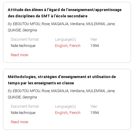
Attitude des élèves à l'égard de l'enseignement/apprentissage
des disciplines de SMT à l'école secondaire
By
EBOUTOU MFOU, Rose
,
MASANJA, Verdiana
,
MULEMWA, Jane
,
QUAISIE, Georgina
Document format
Language(s)
Year
Note technique
English
,
French
1994
Read more
Méthodologies, stratégies d'enseignement et utilisation de
temps par les enseignants en classe
By
EBOUTOU MFOU, Rose
,
MASANJA, Verdiana
,
MULEMWA, Jane
,
QUAISIE, Georgina
Document format
Language(s)
Year
Note technique
English
,
French
1994
Read more