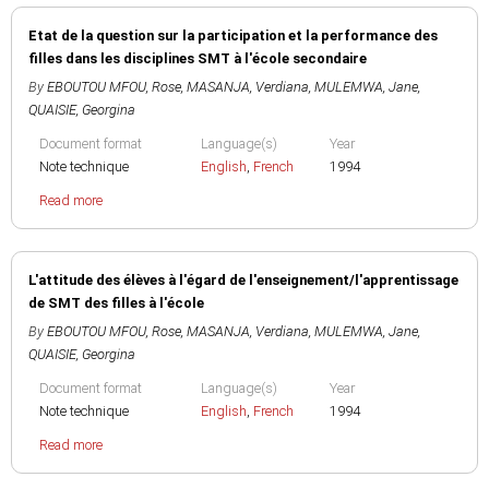
Etat de la question sur la participation et la performance des
filles dans les disciplines SMT à l'école secondaire
By
EBOUTOU MFOU, Rose
,
MASANJA, Verdiana
,
MULEMWA, Jane
,
QUAISIE, Georgina
Document format
Language(s)
Year
Note technique
English
,
French
1994
Read more
L'attitude des élèves à l'égard de l'enseignement/l'apprentissage
de SMT des filles à l'école
By
EBOUTOU MFOU, Rose
,
MASANJA, Verdiana
,
MULEMWA, Jane
,
QUAISIE, Georgina
Document format
Language(s)
Year
Note technique
English
,
French
1994
Read more