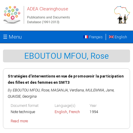
Skip to main content
ADEA Clearinghouse
Publications and Documents
Database (1991-2013)
☰ Menu
Français
English
EBOUTOU MFOU, Rose
Stratégies d'interventions en vue de promouvoir la participation
des filles et des femmes en SMT3
By
EBOUTOU MFOU, Rose
,
MASANJA, Verdiana
,
MULEMWA, Jane
,
QUAISIE, Georgina
Document format
Language(s)
Year
Note technique
English
,
French
1994
Read more