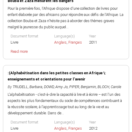
Bouba et Zaza mesurent les dangers
Pour la première fois, l'Afrique dispose d'une collection de livres pour
enfant élaborée par des africains pour répondre aux défis de l'Afrique. La
collection Bouba et Zaza n'hésite pas à aborder des thèmes graves
malgré la jeunesse du public auquel...
Document format
Language(s)
Year
Livre
Anglais
,
Français
2011
Read more
:(Alphabétisation dans les petites classes en Afrique \:
enseignements et orientations pour l'avenir
By
TRUDELL, Barbara
,
DOWD, Amy Jo
,
PIPER, Benjamin
,
BLOCH, Carole
L'alphabétisation - c'est-à-dire la capacité à lire et à écrire – est l'un des
aspects les plus fondamentaux du socle de compétences contribuant à
la réussite scolaire, à l'apprentissage tout au long de la vie et au
développement durable. Dans de...
Document format
Language(s)
Year
Livre
Anglais
,
Français
2012