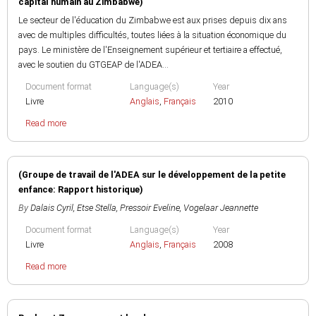
capital humain au Zimbabwe)
Le secteur de l'éducation du Zimbabwe est aux prises depuis dix ans
avec de multiples difficultés, toutes liées à la situation économique du
pays. Le ministère de l'Enseignement supérieur et tertiaire a effectué,
avec le soutien du GTGEAP de l'ADEA...
Document format
Language(s)
Year
Livre
Anglais
,
Français
2010
Read more
(Groupe de travail de l'ADEA sur le développement de la petite
enfance: Rapport historique)
By
Dalais Cyril
,
Etse Stella
,
Pressoir Eveline
,
Vogelaar Jeannette
Document format
Language(s)
Year
Livre
Anglais
,
Français
2008
Read more