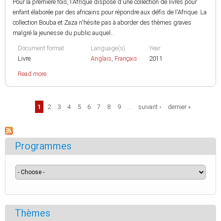
Pour la première fois, l'Afrique dispose d'une collection de livres pour
enfant élaborée par des africains pour répondre aux défis de l'Afrique. La
collection Bouba et Zaza n'hésite pas à aborder des thèmes graves
malgré la jeunesse du public auquel...
Document format
Language(s)
Year
Livre
Anglais
,
Français
2011
Read more
Pages
1
2
3
4
5
6
7
8
9
…
suivant ›
dernier »
Programmes
Thèmes