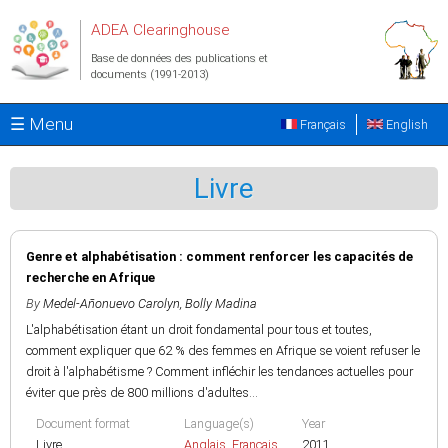
Aller au contenu principal
ADEA Clearinghouse
Base de données des publications et
documents (1991-2013)
☰ Menu
Français
English
Livre
Genre et alphabétisation : comment renforcer les capacités de
recherche en Afrique
By
Medel-Añonuevo Carolyn
,
Bolly Madina
L'alphabétisation étant un droit fondamental pour tous et toutes,
comment expliquer que 62 % des femmes en Afrique se voient refuser le
droit à l'alphabétisme ? Comment infléchir les tendances actuelles pour
éviter que près de 800 millions d'adultes...
Document format
Language(s)
Year
Livre
Anglais
,
Français
2011