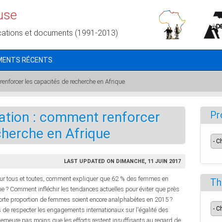
use
cations et documents (1991-2013)
MENTS RÉCENTS
renforcer les capacités de recherche en Afrique
ation : comment renforcer
Pr
cherche en Afrique
LAST UPDATED ON DIMANCHE, 11 JUIN 2017
pour tous et toutes, comment expliquer que 62 % des femmes en
Th
sme ? Comment infléchir les tendances actuelles pour éviter que près
forte proportion de femmes soient encore analphabètes en 2015 ?
s de respecter les engagements internationaux sur l'égalité des
demeure pas moins que les efforts restent insuffisants au regard de