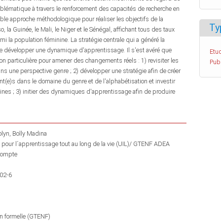
oblématique à travers le renforcement des capacités de recherche en
uble approche méthodologique pour réaliser les objectifs de la
Ty
la Guinée, le Mali, le Niger et le Sénégal, affichant tous des taux
rmi la population féminine. La stratégie centrale qui a généré la
e développer une dynamique d'apprentissage. Il s'est avéré que
Etud
on particulière pour amener des changements réels : 1) revisiter les
Pub
s une perspective genre ; 2) développer une stratégie afin de créer
t(e)s dans le domaine du genre et de l'alphabétisation et investir
es ; 3) initier des dynamiques d'apprentissage afin de produire
olyn
Bolly Madina
 pour l´apprentissage tout au long de la vie (UIL)/ GTENF ADEA
 compte
02-6
on formelle (GTENF)