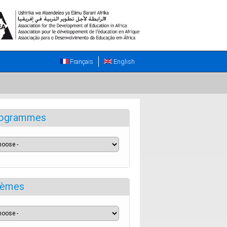
Français
English
ogrammes
èmes