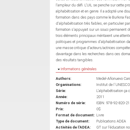
l'ampleur du défi. L'UIL se penche sur cette pr
alphabétisation et en genre. Il a adopté une do
formation dans des pays comme le Burkina Faso, 
d'alphabétisation très faibles, en particulier pa
formation s'appuyait sur un souci permanent d
trois éléments principaux méritaient une attenti
politiques et programmes d'alphabétisation dan
une masse critique d'acteurs/actrices compéten
davantage dans les recherches dans ces domain
des résultats tangibles.
Masquer
Informations générales
Authors:
Medel-Añonuevo Car
Organisations:
Institut de l´UNESCO
Série:
L'alphabétisation ça
Année:
2011
Numéro de série:
ISBN: 978-92-820-21
Prix:
0$
Format de document:
Livre
Type de document:
Publications ADEA
Activités de l'ADEA:
GT sur l'éducation n