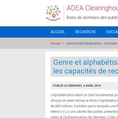
Aller au contenu principal
ADEA Clearingho
Base de données des publi
ACCUEIL
RECHERCHE
DOCU
Accueil
>
Genre et alphabétisation : comment 
Genre et alphabétis
les capacités de re
PUBLIÉ LE VENDREDI, 4 AVRIL 2014
L'alphabétisation étant un droit fondamental 
Afrique se voient refuser le droit à l'alphabéti
de 800 millions d'adultes parmi lesquels une 
Même s'il y a une volonté des parties prenante
sexes et l'autonomisation des femmes, il n'en 