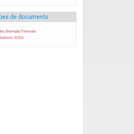
pes de documents
es Biennale/Triennale
lications ADEA