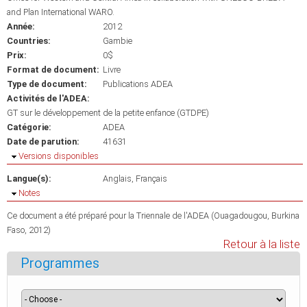
and Plan International WARO.
Année:
2012
Countries:
Gambie
Prix:
0$
Format de document:
Livre
Type de document:
Publications ADEA
Activités de l'ADEA:
GT sur le développement de la petite enfance (GTDPE)
Catégorie:
ADEA
Date de parution:
41631
Masquer
Versions disponibles
Langue(s):
Anglais
Français
Masquer
Notes
Ce document a été préparé pour la Triennale de l'ADEA (Ouagadougou, Burkina
Faso, 2012)
Retour à la liste
Programmes