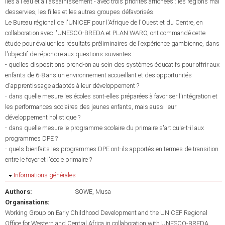
liés à l'eau et à l'assainissement - avec trois priorités affichées : les régions mal
desservies, les filles et les autres groupes défavorisés.
Le Bureau régional de l'UNICEF pour l'Afrique de l'Ouest et du Centre, en
collaboration avec l'UNESCO-BREDA et PLAN WARO, ont commandé cette
étude pour évaluer les résultats préliminaires de l'expérience gambienne, dans
l'objectif de répondre aux questions suivantes :
- quelles dispositions prend-on au sein des systèmes éducatifs pour offrir aux
enfants de 6-8 ans un environnement accueillant et des opportunités
d'apprentissage adaptés à leur développement ?
- dans quelle mesure les écoles sont-elles préparées à favoriser l'intégration et
les performances scolaires des jeunes enfants, mais aussi leur
développement holistique ?
- dans quelle mesure le programme scolaire du primaire s'articule-t-il aux
programmes DPE ?
- quels bienfaits les programmes DPE ont-ils apportés en termes de transition
entre le foyer et l'école primaire ?
Masquer
Informations générales
Authors:
SOWE, Musa
Organisations:
Working Group on Early Childhood Development and the UNICEF Regional
Office for Western and Central Africa in collaboration with UNESCO-BREDA