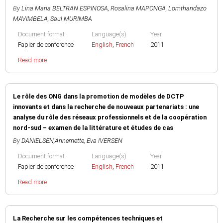
By
Lina Maria BELTRAN ESPINOSA
,
Rosalina MAPONGA
,
Lomthandazo
MAVIMBELA
,
Saul MURIMBA
Document format
Language(s)
Year
Papier de conference
English
,
French
2011
Read more
Le rôle des ONG dans la promotion de modèles de DCTP
innovants et dans la recherche de nouveaux partenariats : une
analyse du rôle des réseaux professionnels et de la coopération
nord-sud – examen de la littérature et études de cas
By
DANIELSEN,Annemette
,
Eva IVERSEN
Document format
Language(s)
Year
Papier de conference
English
,
French
2011
Read more
La Recherche sur les compétences techniques et