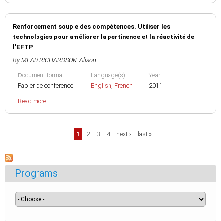
Renforcement souple des compétences. Utiliser les
technologies pour améliorer la pertinence et la réactivité de
l'EFTP
By
MEAD RICHARDSON, Alison
Document format
Language(s)
Year
Papier de conference
English
,
French
2011
Read more
Pages
1
2
3
4
next ›
last »
Programs