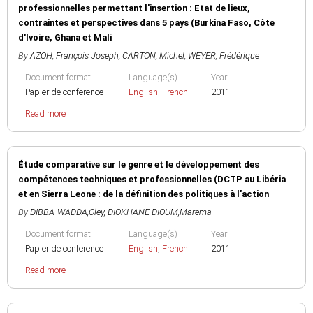
professionnelles permettant l'insertion : Etat de lieux,
contraintes et perspectives dans 5 pays (Burkina Faso, Côte
d'Ivoire, Ghana et Mali
By
AZOH, François Joseph
,
CARTON, Michel
,
WEYER, Frédérique
Document format
Language(s)
Year
Papier de conference
English
,
French
2011
Read more
Étude comparative sur le genre et le développement des
compétences techniques et professionnelles (DCTP au Libéria
et en Sierra Leone : de la définition des politiques à l'action
By
DIBBA-WADDA,Oley
,
DIOKHANE DIOUM,Marema
Document format
Language(s)
Year
Papier de conference
English
,
French
2011
Read more