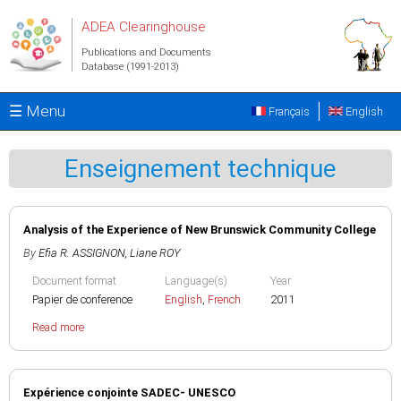
Skip to main content
ADEA Clearinghouse
Publications and Documents
Database (1991-2013)
☰ Menu
Français
English
Enseignement technique
Analysis of the Experience of New Brunswick Community College
By
Efia R. ASSIGNON
,
Liane ROY
Document format
Language(s)
Year
Papier de conference
English
,
French
2011
Read more
Expérience conjointe SADEC- UNESCO