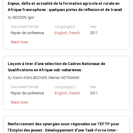
Enjeux, défis et actualité de la formation agricole et rurale en
Afrique francophone : quelques pistes de réflexion et de travail
By
BESSON, Igor
Document format
Language(s)
Year
Papier de conference
English
,
French
2011
Read more
Leçons à tirer d'une sélection de Cadres Nationaux de
Qualifications en Afrique sub-saharienne
By
Katrin KOHLBECHER
,
Werner HEITMANN
Document format
Language(s)
Year
Papier de conference
English
,
French
2011
Read more
Renforcement des synergies sous-régionales sur l'EFTP pour
l'Emploi des jeunes : Développement d'une Task-Force Inter-