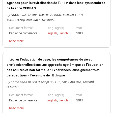
Agences pour la revitalisation de l'EFTP dans les Pays Membres
de la zone CEDEAO
By
NDONG-JATTA,Ann-Therese
,
ALIDOU,Hassana
,
HUOT-
MARCHAND,Hervé
,
JALLOW,Saidou
Document format
Language(s)
Year
Papier de conference
English
,
French
2011
Read more
Intégrer l'éducation de base, les compétences de vie et
professionnelles dans une approche systémique de l'éducation
des adultes et non formelle : Expériences, enseignements et
perspectives – l'exemple de l'Ethiopie
By
Katrin KOHLBECHER
,
Sonja BELETE
,
Ivon LABERGE
,
Gerhard
QUINCKE
Document format
Language(s)
Year
Papier de conference
English
,
French
2011
Read more