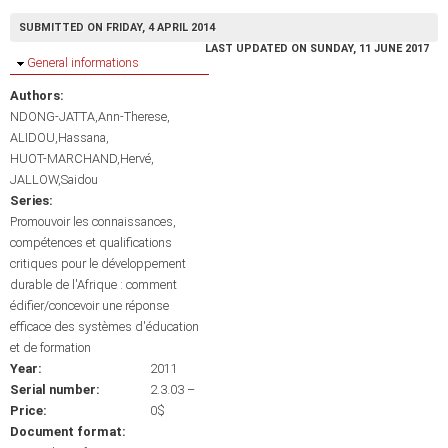
SUBMITTED ON FRIDAY, 4 APRIL 2014
LAST UPDATED ON SUNDAY, 11 JUNE 2017
Hide
General informations
Authors:
NDONG-JATTA,Ann-Therese
ALIDOU,Hassana
HUOT-MARCHAND,Hervé
JALLOW,Saidou
Series:
Promouvoir les connaissances,
compétences et qualifications
critiques pour le développement
durable de l'Afrique : comment
édifier/concevoir une réponse
efficace des systèmes d'éducation
et de formation
Year:
2011
Serial number:
2.3.03 –
Price:
0$
Document format: