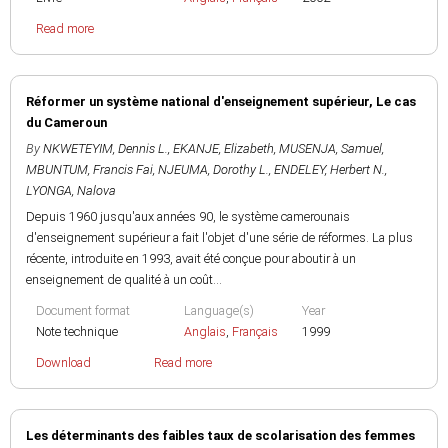
Read more
Réformer un système national d'enseignement supérieur, Le cas
du Cameroun
By
NKWETEYIM, Dennis L.
,
EKANJE, Elizabeth
,
MUSENJA, Samuel
,
MBUNTUM, Francis Fai
,
NJEUMA, Dorothy L.
,
ENDELEY, Herbert N.
,
LYONGA, Nalova
Depuis 1960 jusqu'aux années 90, le système camerounais
d'enseignement supérieur a fait l'objet d'une série de réformes. La plus
récente, introduite en 1993, avait été conçue pour aboutir à un
enseignement de qualité à un coût...
Document format
Language(s)
Year
Note technique
Anglais
,
Français
1999
Download
Read more
Les déterminants des faibles taux de scolarisation des femmes