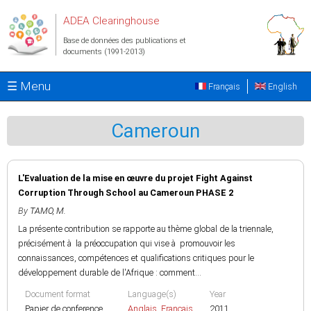
Aller au contenu principal
ADEA Clearinghouse
Base de données des publications et
documents (1991-2013)
☰ Menu
Français
English
Cameroun
L'Evaluation de la mise en œuvre du projet Fight Against
Corruption Through School au Cameroun PHASE 2
By
TAMO, M.
La présente contribution se rapporte au thème global de la triennale,
précisément à la préoccupation qui vise à promouvoir les
connaissances, compétences et qualifications critiques pour le
développement durable de l'Afrique : comment...
Document format
Language(s)
Year
Papier de conference
Anglais
,
Français
2011