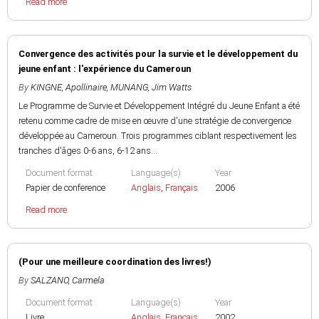
Read more
Convergence des activités pour la survie et le développement du
jeune enfant : l'expérience du Cameroun
By
KINGNE, Apollinaire
,
MUNANG, Jim Watts
Le Programme de Survie et Développement Intégré du Jeune Enfant a été
retenu comme cadre de mise en œuvre d'une stratégie de convergence
développée au Cameroun. Trois programmes ciblant respectivement les
tranches d'âges 0-6 ans, 6-12 ans...
Document format
Language(s)
Year
Papier de conference
Anglais
,
Français
2006
Read more
(Pour une meilleure coordination des livres!)
By
SALZANO, Carmela
Document format
Language(s)
Year
Livre
Anglais
,
Français
2002