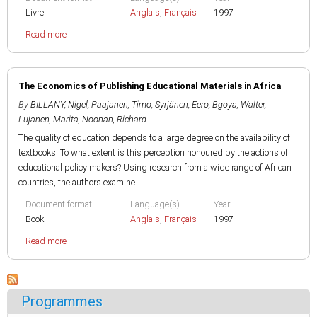
Livre
Anglais
,
Français
1997
Read more
The Economics of Publishing Educational Materials in Africa
By
BILLANY, Nigel
,
Paajanen, Timo
,
Syrjänen, Eero
,
Bgoya, Walter
,
Lujanen, Marita
,
Noonan, Richard
The quality of education depends to a large degree on the availability of
textbooks. To what extent is this perception honoured by the actions of
educational policy makers? Using research from a wide range of African
countries, the authors examine...
Document format
Language(s)
Year
Book
Anglais
,
Français
1997
Read more
Programmes