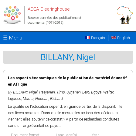
Aller au contenu principal
ADEA Clearinghouse
Base de données des publications et
documents (1991-2013)
☰ Menu
Français
English
BILLANY, Nigel
Les aspects économiques de la publication de matériel éducatif
en Afrique
By
BILLANY, Nigel
,
Paajanen, Timo
,
Syrjänen, Eero
,
Bgoya, Walter
,
Lujanen, Marita
,
Noonan, Richard
La qualité de l'éducation dépend, en grande partie, de la disponibilité
des livres scolaires. Dans quelle mesure les actions des décideurs
viennent-elles soutenir ce constat ? A partir de recherches conduites
dans un large éventail de pays...
Document format
Language(s)
Year