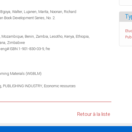
Bgoya, Walter
Lujanen, Marita
Noonan, Richard
Ty
can Book Development Series, No. 2.
Etud
Mozambique
Benin
Zambia
Lesotho
Kenya
Ethiopia
Pub
ana
Zimbabwe
 eng# ISBN:1-901-830-03-9, fre
arning Materials (WGBLM)
g
PUBLISHING INDUSTRY
Economic resources
Retour à la liste