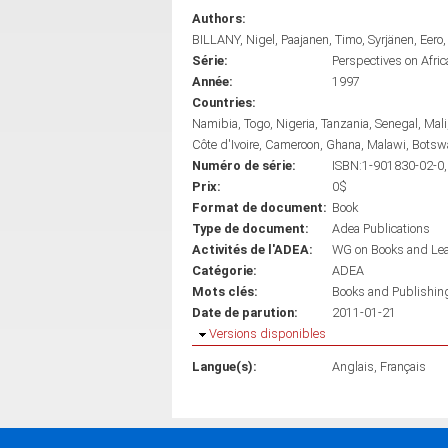
Authors:
BILLANY, Nigel
Paajanen, Timo
Syrjänen, Eero
Série:
Perspectives on Afri
Année:
1997
Countries:
Namibia
Togo
Nigeria
Tanzania
Senegal
Mali
Côte d'Ivoire
Cameroon
Ghana
Malawi
Botsw
Numéro de série:
ISBN:1-901830-02-0,
Prix:
0$
Format de document:
Book
Type de document:
Adea Publications
Activités de l'ADEA:
WG on Books and Le
Catégorie:
ADEA
Mots clés:
Books and Publishin
Date de parution:
2011-01-21
Masquer
Versions disponibles
Langue(s):
Anglais
Français