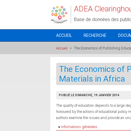
Aller au contenu principal
ADEA Clearingho
Base de données des publi
ACCUEIL
RECHERCHE
DOCU
Accueil
>
The Economics of Publishing Educati
The Economics of P
Materials in Africa
PUBLIÉ LE DIMANCHE, 19 JANVIER 2014
The quality of education depends to a large degr
honoured by the actions of educational policy m
authors examine the issues and provide an und
Masquer
Informations générales