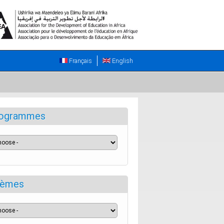
Français
English
ogrammes
èmes