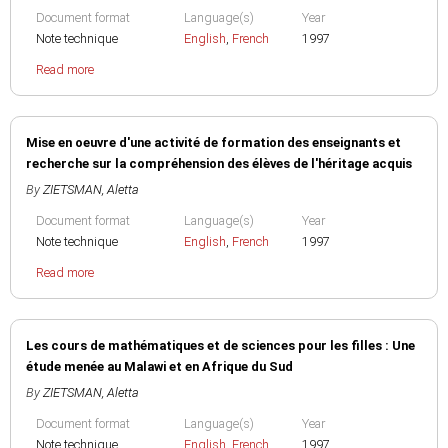
Document format
Language(s)
Year
Note technique
English
,
French
1997
Read more
Mise en oeuvre d'une activité de formation des enseignants et
recherche sur la compréhension des élèves de l'héritage acquis
By
ZIETSMAN, Aletta
Document format
Language(s)
Year
Note technique
English
,
French
1997
Read more
Les cours de mathématiques et de sciences pour les filles : Une
étude menée au Malawi et en Afrique du Sud
By
ZIETSMAN, Aletta
Document format
Language(s)
Year
Note technique
English
,
French
1997