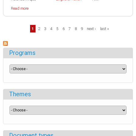
Read more
Pages
1
2
3
4
5
6
7
8
9
next ›
last »
Programs
Themes
Document types