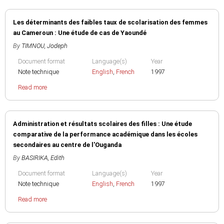
Les déterminants des faibles taux de scolarisation des femmes
au Cameroun : Une étude de cas de Yaoundé
By
TIMNOU, Jodeph
Document format
Language(s)
Year
Note technique
English
,
French
1997
Read more
Administration et résultats scolaires des filles : Une étude
comparative de la performance académique dans les écoles
secondaires au centre de l'Ouganda
By
BASIRIKA, Edith
Document format
Language(s)
Year
Note technique
English
,
French
1997
Read more