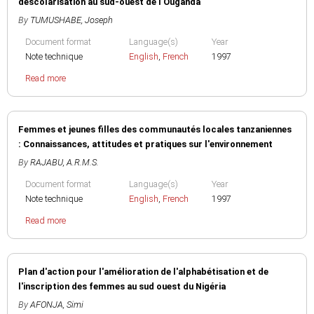
déscolarisation au sud-ouest de l'Ouganda
By
TUMUSHABE, Joseph
Document format
Language(s)
Year
Note technique
English
,
French
1997
Read more
Femmes et jeunes filles des communautés locales tanzaniennes
: Connaissances, attitudes et pratiques sur l'environnement
By
RAJABU, A.R.M.S.
Document format
Language(s)
Year
Note technique
English
,
French
1997
Read more
Plan d'action pour l'amélioration de l'alphabétisation et de
l'inscription des femmes au sud ouest du Nigéria
By
AFONJA, Simi