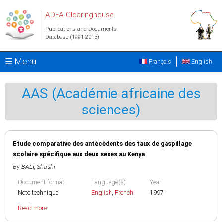
Skip to main content
ADEA Clearinghouse
Publications and Documents
Database (1991-2013)
☰ Menu
Français
English
AAS (Académie africaine des
sciences)
Etude comparative des antécédents des taux de gaspillage
scolaire spécifique aux deux sexes au Kenya
By
BALI, Shashi
Document format
Language(s)
Year
Note technique
English
,
French
1997
Read more