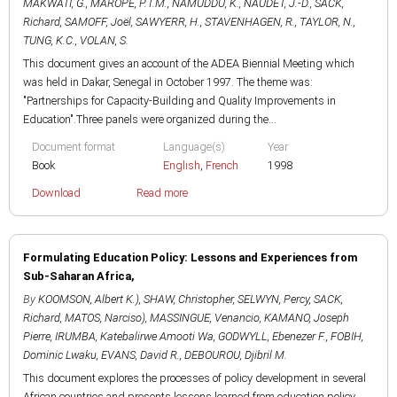
MAKWATI, G.
,
MAROPE, P.T.M.
,
NAMUDDU, K.
,
NAUDET, J.-D.
,
SACK,
Richard
,
SAMOFF, Joël
,
SAWYERR, H.
,
STAVENHAGEN, R.
,
TAYLOR, N.
,
TUNG, K.C.
,
VOLAN, S.
This document gives an account of the ADEA Biennial Meeting which
was held in Dakar, Senegal in October 1997. The theme was:
"Partnerships for Capacity-Building and Quality Improvements in
Education".Three panels were organized during the...
Document format
Language(s)
Year
Book
English
,
French
1998
Download
Read more
Formulating Education Policy: Lessons and Experiences from
Sub-Saharan Africa,
By
KOOMSON, Albert K.)
,
SHAW, Christopher
,
SELWYN, Percy
,
SACK,
Richard
,
MATOS, Narciso)
,
MASSINGUE, Venancio
,
KAMANO, Joseph
Pierre
,
IRUMBA, Katebalirwe Amooti Wa
,
GODWYLL, Ebenezer F.
,
FOBIH,
Dominic Lwaku
,
EVANS, David R.
,
DEBOUROU, Djibril M.
This document explores the processes of policy development in several
African countries and presents lessons learned from education policy