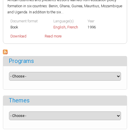
formation in six countries: Benin, Ghana, Guinea, Mauritius, Mozambique
and Uganda. In addition to the six...
Document format
Language(s)
Year
Book
English
,
French
1996
Download
Read more
Programs
Themes