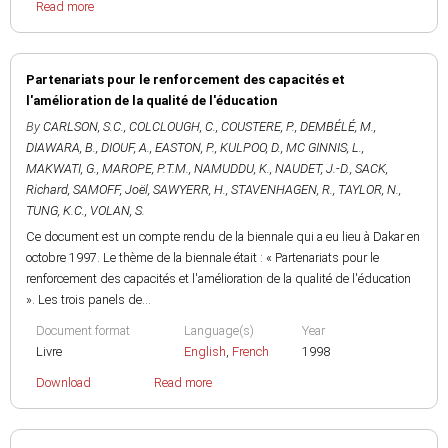
Read more
Partenariats pour le renforcement des capacités et
l'amélioration de la qualité de l'éducation
By
CARLSON, S.C.
,
COLCLOUGH, C.
,
COUSTERE, P.
,
DEMBÉLÉ, M.
,
DIAWARA, B.
,
DIOUF, A.
,
EASTON, P.
,
KULPOO, D.
,
MC GINNIS, L.
,
MAKWATI, G.
,
MAROPE, P.T.M.
,
NAMUDDU, K.
,
NAUDET, J.-D.
,
SACK,
Richard
,
SAMOFF, Joël
,
SAWYERR, H.
,
STAVENHAGEN, R.
,
TAYLOR, N.
,
TUNG, K.C.
,
VOLAN, S.
Ce document est un compte rendu de la biennale qui a eu lieu à Dakar en
octobre 1997. Le thème de la biennale était : « Partenariats pour le
renforcement des capacités et l'amélioration de la qualité de l'éducation
». Les trois panels de...
Document format
Language(s)
Year
Livre
English
,
French
1998
Download
Read more