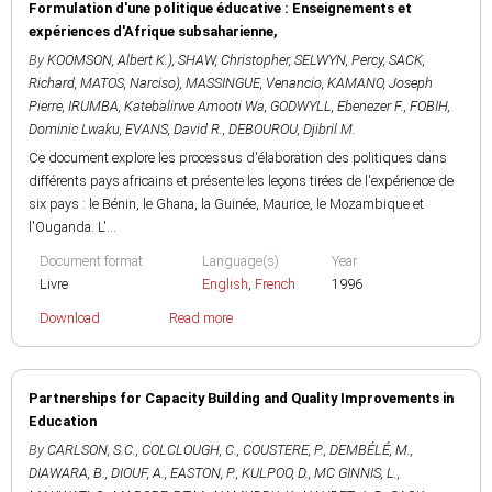
Formulation d'une politique éducative : Enseignements et
expériences d'Afrique subsaharienne,
By
KOOMSON, Albert K.)
,
SHAW, Christopher
,
SELWYN, Percy
,
SACK,
Richard
,
MATOS, Narciso)
,
MASSINGUE, Venancio
,
KAMANO, Joseph
Pierre
,
IRUMBA, Katebalirwe Amooti Wa
,
GODWYLL, Ebenezer F.
,
FOBIH,
Dominic Lwaku
,
EVANS, David R.
,
DEBOUROU, Djibril M.
Ce document explore les processus d'élaboration des politiques dans
différents pays africains et présente les leçons tirées de l'expérience de
six pays : le Bénin, le Ghana, la Guinée, Maurice, le Mozambique et
l'Ouganda. L'...
Document format
Language(s)
Year
Livre
English
,
French
1996
Download
Read more
Partnerships for Capacity Building and Quality Improvements in
Education
By
CARLSON, S.C.
,
COLCLOUGH, C.
,
COUSTERE, P.
,
DEMBÉLÉ, M.
,
DIAWARA, B.
,
DIOUF, A.
,
EASTON, P.
,
KULPOO, D.
,
MC GINNIS, L.
,