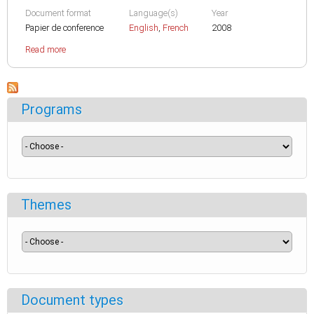
Document format
Language(s)
Year
Papier de conference
English
,
French
2008
Read more
Programs
Themes
Document types