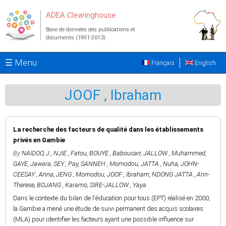
Aller au contenu principal
ADEA Clearinghouse
Base de données des publications et
documents (1991-2013)
☰ Menu
Français
English
JOOF , Ibraham
La recherche des facteurs de qualité dans les établissements
privés en Gambie
By
NAIDOO, J.
,
NJIE , Fatou
,
BOUYE , Baboucarr
,
JALLOW , Muhammed
,
GAYE, Jawara
,
SEY , Pay
,
SANNEH , Momodou
,
JATTA , Nuha
,
JOHN-
CEESAY , Anna
,
JENG , Momodou
,
JOOF , Ibraham
,
NDONG JATTA , Ann-
Therese
,
BOJANG , Karamo
,
SIRE-JALLOW , Yaya
Dans le contexte du bilan de l'éducation pour tous (EPT) réalisé en 2000,
la Gambie a mené une étude de suivi permanent des acquis scolaires
(MLA) pour identifier les facteurs ayant une possible influence sur