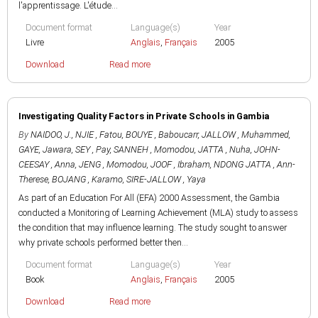
l'apprentissage. L'étude...
Document format
Language(s)
Year
Livre
Anglais
,
Français
2005
Download
Read more
Investigating Quality Factors in Private Schools in Gambia
By
NAIDOO, J.
,
NJIE , Fatou
,
BOUYE , Baboucarr
,
JALLOW , Muhammed
,
GAYE, Jawara
,
SEY , Pay
,
SANNEH , Momodou
,
JATTA , Nuha
,
JOHN-
CEESAY , Anna
,
JENG , Momodou
,
JOOF , Ibraham
,
NDONG JATTA , Ann-
Therese
,
BOJANG , Karamo
,
SIRE-JALLOW , Yaya
As part of an Education For All (EFA) 2000 Assessment, the Gambia
conducted a Monitoring of Learning Achievement (MLA) study to assess
the condition that may influence learning. The study sought to answer
why private schools performed better then...
Document format
Language(s)
Year
Book
Anglais
,
Français
2005
Download
Read more