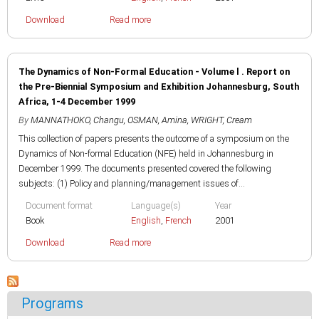
Download
Read more
The Dynamics of Non-Formal Education - Volume l . Report on
the Pre-Biennial Symposium and Exhibition Johannesburg, South
Africa, 1-4 December 1999
By
MANNATHOKO, Changu
,
OSMAN, Amina
,
WRIGHT, Cream
This collection of papers presents the outcome of a symposium on the
Dynamics of Non-formal Education (NFE) held in Johannesburg in
December 1999. The documents presented covered the following
subjects: (1) Policy and planning/management issues of...
Document format
Language(s)
Year
Book
English
,
French
2001
Download
Read more
Programs