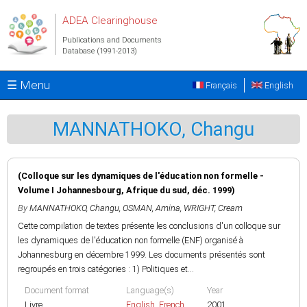
Skip to main content
ADEA Clearinghouse
Publications and Documents
Database (1991-2013)
☰ Menu
Français
English
MANNATHOKO, Changu
(Colloque sur les dynamiques de l'éducation non formelle -
Volume I Johannesbourg, Afrique du sud, déc. 1999)
By
MANNATHOKO, Changu
,
OSMAN, Amina
,
WRIGHT, Cream
Cette compilation de textes présente les conclusions d'un colloque sur
les dynamiques de l'éducation non formelle (ENF) organisé à
Johannesburg en décembre 1999. Les documents présentés sont
regroupés en trois catégories : 1) Politiques et...
Document format
Language(s)
Year
Livre
English
,
French
2001