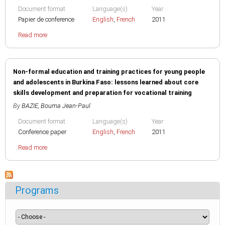
Document format
Language(s)
Year
Papier de conference
English
,
French
2011
Read more
Non-formal education and training practices for young people
and adolescents in Burkina Faso: lessons learned about core
skills development and preparation for vocational training
By
BAZIE, Bouma Jean-Paul
Document format
Language(s)
Year
Conference paper
English
,
French
2011
Read more
Programs