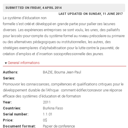
SUBMITTED ON FRIDAY, 4 APRIL 2014
LAST UPDATED ON SUNDAY, 11 JUNE 2017
Le système d'éducation non
formelle s'est créé et développé en grande partie pour pallier ces lacunes
diverses. Les expériences entreprises se sont voulu, les unes, des palliatifs
pour laissés-pour-compte du système formel au niveau préscolaire ou primaire
ou des alternatives pédagogiques ou institutionnelles, les autres, des
stratégies exemplaires d'alphabétisation pour la lutte contre la pauvreté, de
création d'emplois et d'insertion socioprofessionnelle des jeunes.
Hide
General informations
Authors:
BAZIE, Bouma Jean-Paul
Series:
Promouvoir les connaissances, compétences et qualifications critiques pour le
développement durable de l'Afrique : comment édifier/concevoir une réponse
efficace des systèmes d'éducation et de formation
Year:
2011
Countries:
Burkina Faso
Serial number:
1.1.01
Price:
0$
Document format:
Papier de conference