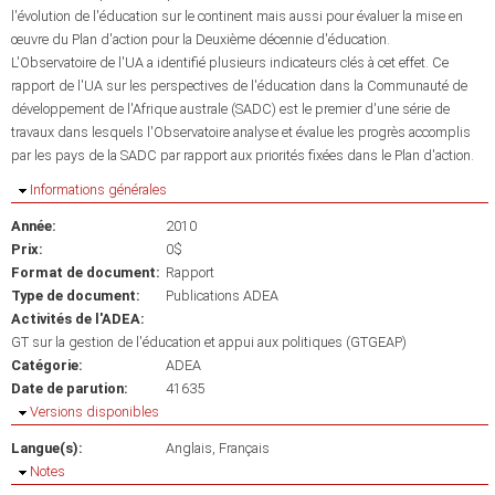
l'évolution de l'éducation sur le continent mais aussi pour évaluer la mise en
œuvre du Plan d'action pour la Deuxième décennie d'éducation.
L'Observatoire de l'UA a identifié plusieurs indicateurs clés à cet effet. Ce
rapport de l'UA sur les perspectives de l'éducation dans la Communauté de
développement de l'Afrique australe (SADC) est le premier d'une série de
travaux dans lesquels l'Observatoire analyse et évalue les progrès accomplis
par les pays de la SADC par rapport aux priorités fixées dans le Plan d'action.
Masquer
Informations générales
Année:
2010
Prix:
0$
Format de document:
Rapport
Type de document:
Publications ADEA
Activités de l'ADEA:
GT sur la gestion de l'éducation et appui aux politiques (GTGEAP)
Catégorie:
ADEA
Date de parution:
41635
Masquer
Versions disponibles
Langue(s):
Anglais
Français
Masquer
Notes