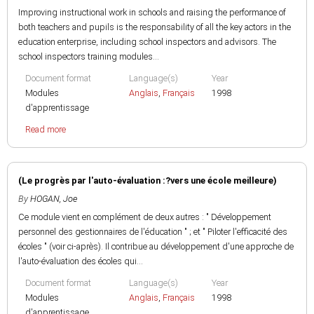
Improving instructional work in schools and raising the performance of
both teachers and pupils is the responsability of all the key actors in the
education enterprise, including school inspectors and advisors. The
school inspectors training modules...
Document format
Language(s)
Year
Modules
Anglais
,
Français
1998
d'apprentissage
Read more
(Le progrès par l'auto-évaluation :?vers une école meilleure)
By
HOGAN, Joe
Ce module vient en complément de deux autres : " Développement
personnel des gestionnaires de l'éducation " ; et " Piloter l'efficacité des
écoles " (voir ci-après). Il contribue au développement d'une approche de
l'auto-évaluation des écoles qui...
Document format
Language(s)
Year
Modules
Anglais
,
Français
1998
d'apprentissage