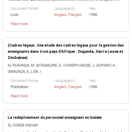
Document format
Language(s)
Year
Livre
Anglais
,
Français
1996
Read more
(Cadres légaux. Une étude des cadres légaux pour la gestion des
enseignants dans trois pays d'Afrique : Ouganda, Sierra Leone et
Zimbabwe)
By
RUKANDA, M.
,
BITAMAZIRE, G.
,
CHINERY-HESSE, J.
,
DUPIGNY, A.
,
GWAUNZA, E.
,
LISK, I.
Document format
Language(s)
Year
Publication
Anglais
,
Français
1996
Read more
Le redéploiement du personnel enseignant en Guinée
By
CONDE Alamah