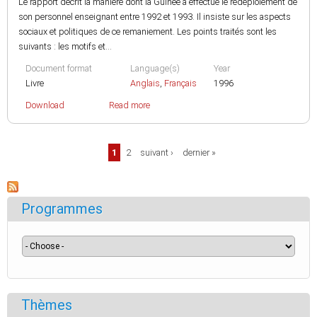
Le rapport décrit la manière dont la Guinée a effectué le redéploiement de
son personnel enseignant entre 1992 et 1993. Il insiste sur les aspects
sociaux et politiques de ce remaniement. Les points traités sont les
suivants : les motifs et...
Document format
Language(s)
Year
Livre
Anglais
,
Français
1996
Download
Read more
Pages
1
2
suivant ›
dernier »
Programmes
Thèmes