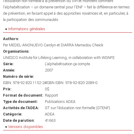
l'éducation non formelle à la prévention du VIH et montrent comment
l'alphabétisation – un domaine central pour l'ENF – fait la différence en termes
de prévention, en faisant appel à des approches novatrices et, en particulier, à
la participation des communautés
Masquer
Informations générales
Authors:
Par MEDEL-ANONUEVO Carolyn et DIARRA Mamadou Cheick
Organisations:
UNESCO Institute for Lifelong Learning, in collaboration with WGNFE
Série:
L'alphabétisation ça compte
Année:
2007
Numéro de série:
ISBN: 978-92 820 1152-2#ISBN ISBN: 978-92-820-2089-0.
Prix:
0$
Format de document:
Rapport
Type de document:
Publications ADEA
Activités de l'ADEA:
GT sur l'éducation non formelle (GTENF)
Catégorie:
ADEA
Date de parution:
41663
Masquer
Versions disponibles