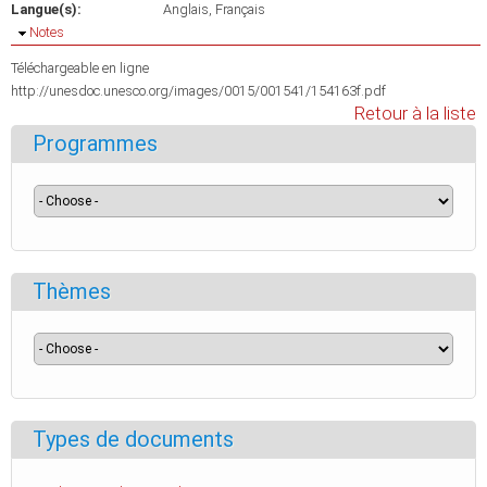
Langue(s):
Anglais
Français
Masquer
Notes
Téléchargeable en ligne
http://unesdoc.unesco.org/images/0015/001541/154163f.pdf
Retour à la liste
Programmes
Thèmes
Types de documents