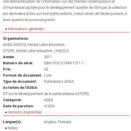
une démocratisation de l'information sur des thèmes contemporains et
d'importance capitale pour le développement durable de l'Afrique, la collection
est destinée à la fois aux tout-petits enfants, à leurs aînés de l'école primaire, à
leurs parents et aux enseignants.
Masquer
Informations générales
Organisations:
ADEA WGECD, Michel Lafon éducation
GTDPE, Michel Lafon éducation, UNESCO
Année:
2011
Numéro de série:
ISBN 978-2-7499-1511-1 ;
Prix:
0$
Format de document:
Livre
Type de document:
Publications ADEA
Activités de l'ADEA:
GT sur le développement de la petite enfance (GTDPE)
Catégorie:
ADEA
Date de parution:
41624
Masquer
Versions disponibles
Langue(s):
Anglais
Français
Masquer
Notes