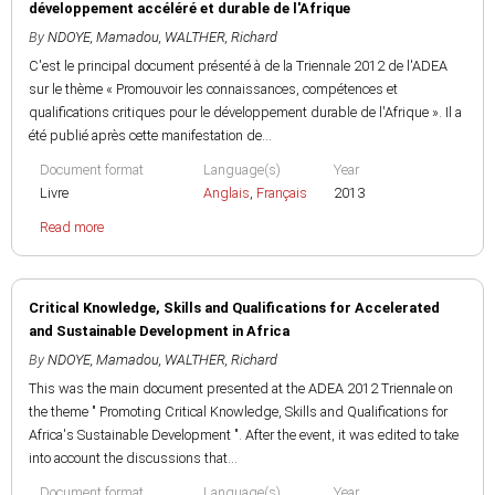
développement accéléré et durable de l'Afrique
By
NDOYE, Mamadou
,
WALTHER, Richard
C'est le principal document présenté à de la Triennale 2012 de l'ADEA
sur le thème « Promouvoir les connaissances, compétences et
qualifications critiques pour le développement durable de l'Afrique ». Il a
été publié après cette manifestation de...
Document format
Language(s)
Year
Livre
Anglais
,
Français
2013
Read more
Critical Knowledge, Skills and Qualifications for Accelerated
and Sustainable Development in Africa
By
NDOYE, Mamadou
,
WALTHER, Richard
This was the main document presented at the ADEA 2012 Triennale on
the theme " Promoting Critical Knowledge, Skills and Qualifications for
Africa's Sustainable Development ". After the event, it was edited to take
into account the discussions that...
Document format
Language(s)
Year