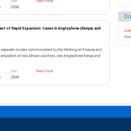
Year
Read more
h
2008
Do
text of Rapid Expansion: Cases in Anglophone (Kenya) and
Ade
Bien
o separate studies commissioned by the Working on Finance and
r education on two African countries, one Anglophone Kenya and
Year
Read more
h
2008