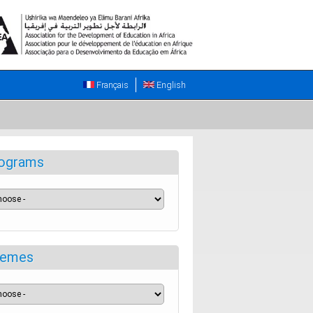
Français
English
ograms
emes