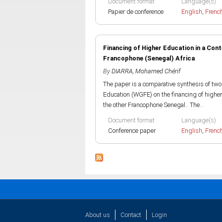
Document format
Language(s)
Papier de conference
English
,
Frenc
Financing of Higher Education in a Con
Francophone (Senegal) Africa
By
DIARRA, Mohamed Chérif
The paper is a comparative synthesis of tw
Education (WGFE) on the financing of highe
the other Francophone Senegal.. The...
Document format
Language(s)
Conference paper
English
,
Frenc
About us
Contact
Login