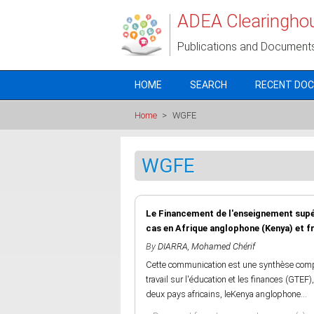
Skip to main content
ADEA Clearingho
Publications and Document
HOME
SEARCH
RECENT DO
Home
>
WGFE
WGFE
Le Financement de l'enseignement supé
cas en Afrique anglophone (Kenya) et 
By
DIARRA, Mohamed Chérif
Cette communication est une synthèse com
travail sur l'éducation et les finances (GTE
deux pays africains, leKenya anglophone...