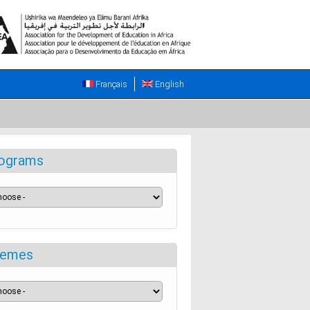
Français
English
ograms
emes