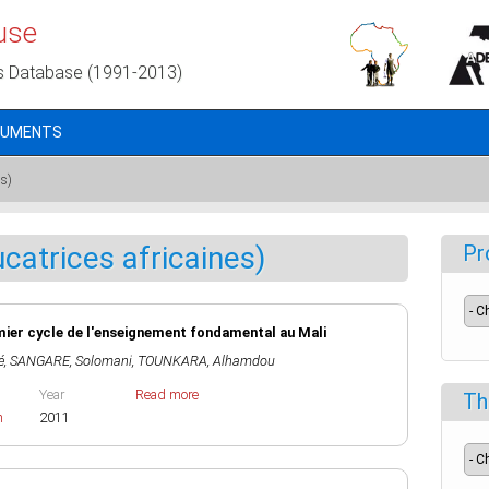
use
s Database (1991-2013)
CUMENTS
s)
atrices africaines)
Pr
mier cycle de l'enseignement fondamental au Mali
é
,
SANGARE, Solomani
,
TOUNKARA, Alhamdou
Year
Read more
Th
h
2011