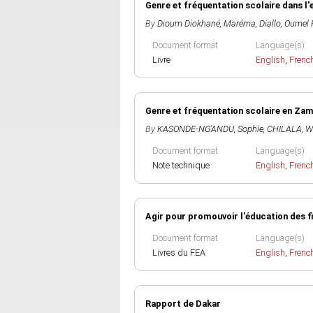
Genre et fréquentation scolaire dans l
By
Dioum Diokhané, Maréma
,
Diallo, Oumel 
Document format
Language(s)
Livre
English
,
Frenc
Genre et fréquentation scolaire en Za
By
KASONDE-NG'ANDU, Sophie
,
CHILALA, Wi
Document format
Language(s)
Note technique
English
,
Frenc
Agir pour promouvoir l'éducation des fi
Document format
Language(s)
Livres du FEA
English
,
Frenc
Rapport de Dakar