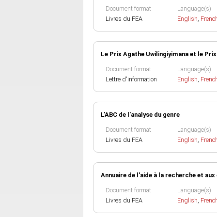
Document format
Language(s)
Livres du FEA
English
,
Frenc
Le Prix Agathe Uwilingiyimana et le Prix
Document format
Language(s)
Lettre d'information
English
,
Frenc
L'ABC de l'analyse du genre
Document format
Language(s)
Livres du FEA
English
,
Frenc
Annuaire de l'aide à la recherche et aux
Document format
Language(s)
Livres du FEA
English
,
Frenc