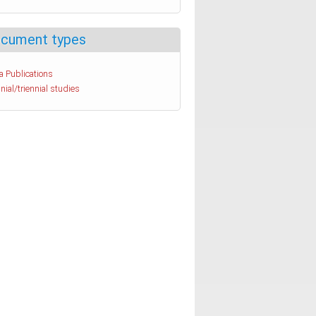
cument types
a Publications
nial/triennial studies