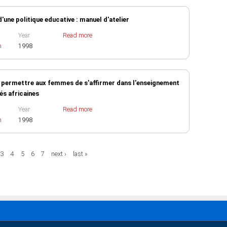
'une politique educative : manuel d'atelier
Year
Read more
h
1998
 permettre aux femmes de s'affirmer dans l'enseignement
és africaines
Year
Read more
h
1998
3
4
5
6
7
next ›
last »