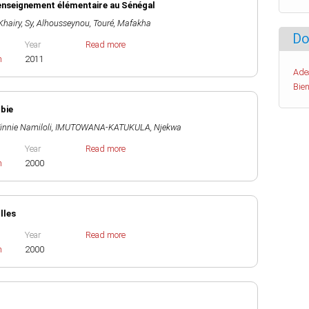
'enseignement élémentaire au Sénégal
Khairy
,
Sy, Alhousseynou
,
Touré, Mafakha
Do
Year
Read more
h
2011
Ade
Bien
mbie
nnie Namiloli
,
IMUTOWANA-KATUKULA, Njekwa
Year
Read more
h
2000
lles
Year
Read more
h
2000