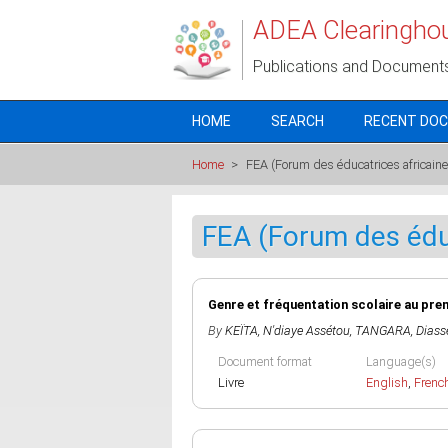
Skip to main content
ADEA Clearingho
Publications and Document
HOME
SEARCH
RECENT DO
Home
>
FEA (Forum des éducatrices africaine
FEA (Forum des éduc
Genre et fréquentation scolaire au pre
By
KEÏTA, N'diaye Assétou
,
TANGARA, Diass
Document format
Language(s)
Livre
English
,
Frenc