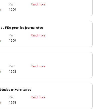
Year
Read more
h
1999
 du FEA pour les journalistes
Year
Read more
h
1999
Year
Read more
h
1998
 études universitaires
Year
Read more
h
1998