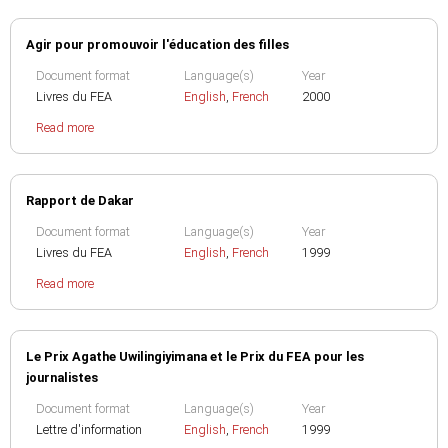
Agir pour promouvoir l'éducation des filles
Document format
Language(s)
Year
Livres du FEA
English
,
French
2000
Read more
Rapport de Dakar
Document format
Language(s)
Year
Livres du FEA
English
,
French
1999
Read more
Le Prix Agathe Uwilingiyimana et le Prix du FEA pour les
journalistes
Document format
Language(s)
Year
Lettre d'information
English
,
French
1999