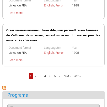
Document format
Language(s)
Year
Livres du FEA
English
,
French
1998
Read more
Créer un environnement favorable pour permettre aux femmes
de s'affirmer dans l'enseignement supérieur : Un manuel pour les
universités africaines
Document format
Language(s)
Year
Livres du FEA
English
,
French
1998
Read more
Pages
1
2
3
4
5
6
7
next ›
last »
Programs