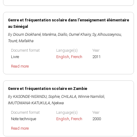
Genre et fréquentation scolaire dans l'enseignement élémentaire
au Sénégal
By
Dioum Diokhané, Maréma
,
Diallo, Oumel Khairy
,
Sy, Alhousseynou
,
Touré, Mafakha
Document format
Language(s)
Year
Livre
English
,
French
2011
Read more
Genre et fréquentation scolaire en Zambie
By
KASONDE-NG'ANDU, Sophie
,
CHILALA, Winnie Namiloli
,
IMUTOWANA-KATUKULA, Njekwa
Document format
Language(s)
Year
Note technique
English
,
French
2000
Read more