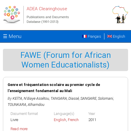
Skip to main content
ADEA Clearinghouse
Publications and Documents
Database (1991-2013)
☰ Menu
Français
English
FAWE (Forum for African
Women Educationalists)
Genre et fréquentation scolaire au premier cycle de
l'enseignement fondamental au Mali
By
KEÏTA, N'diaye Assétou
,
TANGARA, Diassé
,
SANGARE, Solomani
,
TOUNKARA, Alhamdou
Document format
Language(s)
Year
Livre
English
,
French
2011
Read more