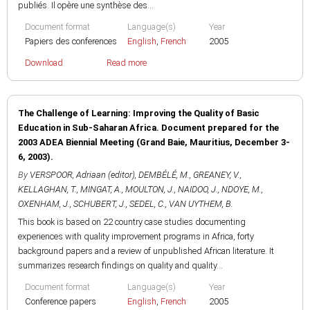
publiés. Il opère une synthèse des...
Document format
Language(s)
Year
Papiers des conferences
English
,
French
2005
Download
Read more
The Challenge of Learning: Improving the Quality of Basic
Education in Sub-Saharan Africa. Document prepared for the
2003 ADEA Biennial Meeting (Grand Baie, Mauritius, December 3-
6, 2003).
By
VERSPOOR, Adriaan (editor)
,
DEMBÉLÉ, M.
,
GREANEY, V.
,
KELLAGHAN, T.
,
MINGAT, A.
,
MOULTON, J.
,
NAIDOO, J.
,
NDOYE, M.
,
OXENHAM, J.
,
SCHUBERT, J.
,
SEDEL, C.
,
VAN UYTHEM, B.
This book is based on 22 country case studies documenting
experiences with quality improvement programs in Africa, forty
background papers and a review of unpublished African literature. It
summarizes research findings on quality and quality...
Document format
Language(s)
Year
Conference papers
English
,
French
2005