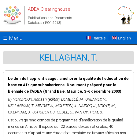
Skip to main content
ADEA Clearinghouse
Publications and Documents
Database (1991-2013)
☰ Menu
Français
English
KELLAGHAN, T.
Le défi de l'apprentissage : améliorer la qualité de l'éducation de
base en Afrique subsaharienne. Document préparé pour la
biennale de l'ADEA (Grand Baie, Maurice, 3-6 décembre 2003)
By
VERSPOOR, Adriaan (editor)
,
DEMBÉLÉ, M.
,
GREANEY, V.
,
KELLAGHAN, T.
,
MINGAT, A.
,
MOULTON, J.
,
NAIDOO, J.
,
NDOYE, M.
,
OXENHAM, J.
,
SCHUBERT, J.
,
SEDEL, C.
,
VAN UYTHEM, B.
Cet ouvrage rend compte de programmes d'amélioration de la qualité
menés en Afrique. Il repose sur 22 études de cas nationales, 40
documents d'appui et une étude documentaire de travaux africains non