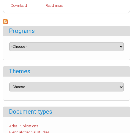
Download
Read more
Programs
Themes
Document types
Adea Publications
Biennial/triennial studies