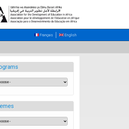
Français
English
ograms
emes