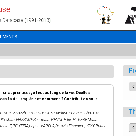
use
s Database (1991-2013)
CUMENTS
a
Pr
n apprentissage tout au long de la vie. Quelles
es faut-il acquérir et comment ? Contribution sous
Th
GRABI,Edivanda
,
ADJANOHOUN,Maxime
,
CLAVIJO, Gisela M.
,
,Ibrahim
,
HASSANE,Soumana
,
HENAO,Edier H.
,
KERE,Maria
,
onio Z
,
TEIXEIRA,Lopes
,
VARELA,Octavio Florenço
,
YEKO,Rufine