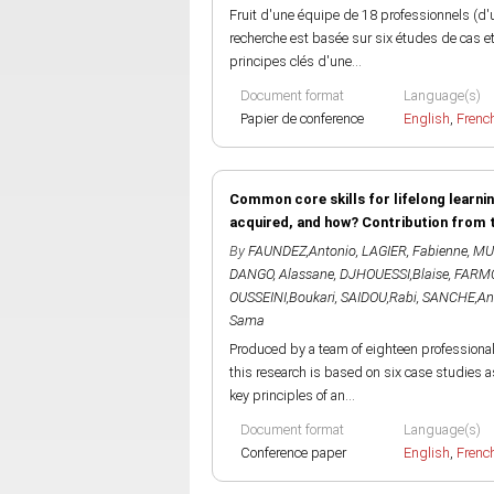
Fruit d'une équipe de 18 professionnels (d'
recherche est basée sur six études de cas et
principes clés d'une...
Document format
Language(s)
Papier de conference
English
,
Frenc
Common core skills for lifelong learni
acquired, and how? Contribution from 
By
FAUNDEZ,Antonio
,
LAGIER, Fabienne
,
MU
DANGO, Alassane
,
DJHOUESSI,Blaise
,
FARMO
OUSSEINI,Boukari
,
SAIDOU,Rabi
,
SANCHE,Ant
Sama
Produced by a team of eighteen professiona
this research is based on six case studies as
key principles of an...
Document format
Language(s)
Conference paper
English
,
Frenc