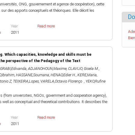
universités, ONG, gouvernement et agence de coopération), cette
 sur des apports conceptuels et théoriques. Elle décrit les
Do
Year
Read more
Ade
h
2011
Bien
ng. Which capacities, knowledge and skills must be
the perspective of the Pedagogy of the Text
GRABI,Edivanda
,
ADJANOHOUN,Maxime
,
CLAVIJO, Gisela M.
,
,Ibrahim
,
HASSANE,Soumana
,
HENAO,Edier H.
,
KERE,Maria
,
onio Z
,
TEIXEIRA,Lopes
,
VARELA,Octavio Florenço
,
YEKO,Rufine
ls (from universities, NGOs, government and cooperation agency),
 well as conceptual and theoretical contributions. It describes the
Year
Read more
h
2011