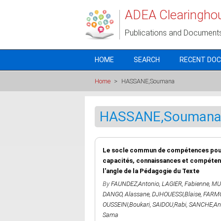
Skip to main content
ADEA Clearingho
Publications and Document
HOME
SEARCH
RECENT DO
Home
>
HASSANE,Soumana
HASSANE,Souman
Le socle commun de compétences pour u
capacités, connaissances et compétenc
l'angle de la Pédagogie du Texte
By
FAUNDEZ,Antonio
,
LAGIER, Fabienne
,
MU
DANGO, Alassane
,
DJHOUESSI,Blaise
,
FARMO
OUSSEINI,Boukari
,
SAIDOU,Rabi
,
SANCHE,Ant
Sama