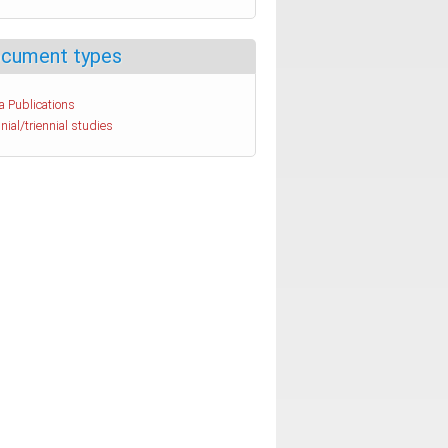
cument types
a Publications
nial/triennial studies