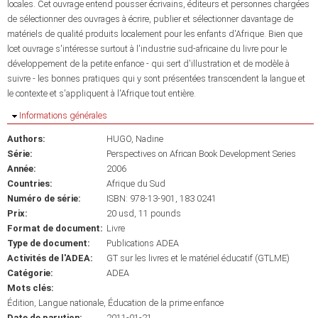
locales. Cet ouvrage entend pousser écrivains, éditeurs et personnes chargées
de sélectionner des ouvrages à écrire, publier et sélectionner davantage de
matériels de qualité produits localement pour les enfants d'Afrique. Bien que
lcet ouvrage s'intéresse surtout à l'industrie sud-africaine du livre pour le
développement de la petite enfance - qui sert d'illustration et de modèle à
suivre - les bonnes pratiques qui y sont présentées transcendent la langue et
le contexte et s'appliquent à l'Afrique tout entière.
Masquer
Informations générales
Authors:
HUGO, Nadine
Série:
Perspectives on African Book Development Series
Année:
2006
Countries:
Afrique du Sud
Numéro de série:
ISBN: 978-13-901, 183 0241
Prix:
20 usd, 11 pounds
Format de document:
Livre
Type de document:
Publications ADEA
Activités de l'ADEA:
GT sur les livres et le matériel éducatif (GTLME)
Catégorie:
ADEA
Mots clés:
Édition
Langue nationale
Éducation de la prime enfance
Date de parution:
2011-01-21