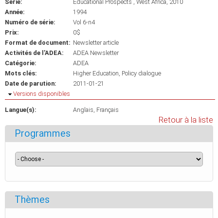
Série:
Educational Prospects , West Africa, 2010
Année:
1994
Numéro de série:
Vol 6-n4
Prix:
0$
Format de document:
Newsletter article
Activités de l'ADEA:
ADEA Newsletter
Catégorie:
ADEA
Mots clés:
Higher Education
Policy dialogue
Date de parution:
2011-01-21
Masquer
Versions disponibles
Langue(s):
Anglais
Français
Retour à la liste
Programmes
Thèmes