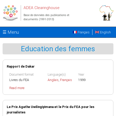
Aller au contenu principal
ADEA Clearinghouse
Base de données des publications et
documents (1991-2013)
☰ Menu
Français
English
Education des femmes
Rapport de Dakar
Document format
Language(s)
Year
Livres du FEA
Anglais
,
Français
1999
Read more
Le Prix Agathe Uwilingiyimana et le Prix du FEA pour les
journalistes