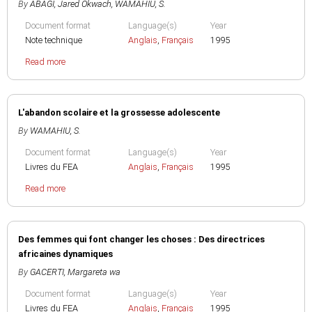
By
ABAGI, Jared Okwach
,
WAMAHIU, S.
Document format
Language(s)
Year
Note technique
Anglais
,
Français
1995
Read more
L'abandon scolaire et la grossesse adolescente
By
WAMAHIU, S.
Document format
Language(s)
Year
Livres du FEA
Anglais
,
Français
1995
Read more
Des femmes qui font changer les choses : Des directrices
africaines dynamiques
By
GACERTI, Margareta wa
Document format
Language(s)
Year
Livres du FEA
Anglais
,
Français
1995