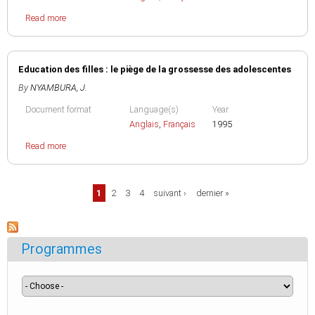
Read more
Education des filles : le piège de la grossesse des adolescentes
By
NYAMBURA, J.
Document format
Language(s)
Year
Anglais
,
Français
1995
Read more
Pages
1
2
3
4
suivant ›
dernier »
Programmes