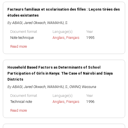
Facteurs familiaux et scolarisation des filles : Leçons tirées des
études existantes
By
ABAGI, Jared Okwach
,
WAMAHIU, S.
Document format
Language(s)
Year
Note technique
Anglais
,
Français
1995
Read more
Household Based Factors as Determinants of School
Participation of Girls in Kenya: The Case of Nairobi and Siaya
Districts
By
ABAGI, Jared Okwach
,
WAMAHIU, S.
,
OWINO, Wassuna
Document format
Language(s)
Year
Technical note
Anglais
,
Français
1996
Read more