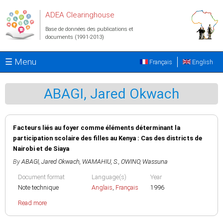
Aller au contenu principal
ADEA Clearinghouse
Base de données des publications et
documents (1991-2013)
☰ Menu
Français
English
ABAGI, Jared Okwach
Facteurs liés au foyer comme éléments déterminant la
participation scolaire des filles au Kenya : Cas des districts de
Nairobi et de Siaya
By
ABAGI, Jared Okwach
,
WAMAHIU, S.
,
OWINO, Wassuna
Document format
Language(s)
Year
Note technique
Anglais
,
Français
1996
Read more