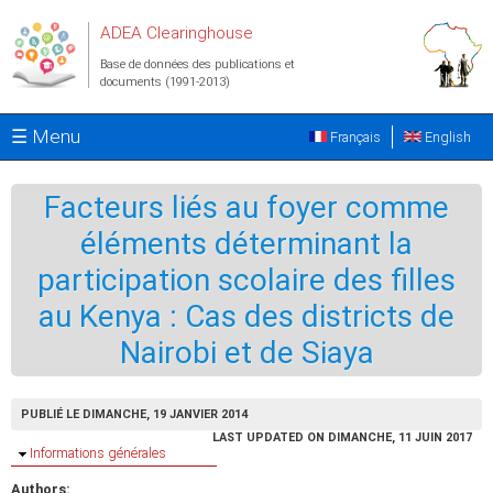
Aller au contenu principal
ADEA Clearinghouse
Base de données des publications et
documents (1991-2013)
☰ Menu
Français
English
Facteurs liés au foyer comme
éléments déterminant la
participation scolaire des filles
au Kenya : Cas des districts de
Nairobi et de Siaya
PUBLIÉ LE DIMANCHE, 19 JANVIER 2014
LAST UPDATED ON DIMANCHE, 11 JUIN 2017
Masquer
Informations générales
Authors: