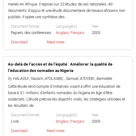
menés en Afrique. Il repose sur 22 études de cas nationales, 40
documents d'appui et une étude documentaire de travaux africains non
publiés. Il opère une synthèse des...
Document format
Language(s)
Year
Papiers des conferences
Anglais
,
Français
2005
Download
Read more
Au-delà de l'accès et de l'équité : Améliorer la qualité de
l'éducation des nomades au Nigeria
By
HALAOUI , Nazam
,
ATOLAGBE, , Samuel
,
ATOYEBI , Bamidele
Cette étude rend compte d'initiatives visant à offrir une éducation de
base à 3,1 millions d'enfants nomades du Nigeria en âge d'être
scolarisés. L'étude précise les objectifs visés, les stratégies utilisées et
les résultats de...
Document format
Language(s)
Year
Livre
Anglais
,
Français
2005
Download
Read more