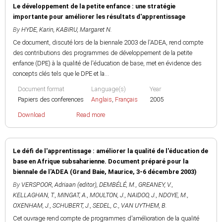
Le développement de la petite enfance : une stratégie
importante pour améliorer les résultats d'apprentissage
By
HYDE, Karin
,
KABIRU, Margaret N.
Ce document, discuté lors de la biennale 2003 de l'ADEA, rend compte
des contributions des programmes de développement de la petite
enfance (DPE) à la qualité de l'éducation de base, met en évidence des
concepts clés tels que le DPE et la...
Document format
Language(s)
Year
Papiers des conferences
Anglais
,
Français
2005
Download
Read more
Le défi de l'apprentissage : améliorer la qualité de l'éducation de
base en Afrique subsaharienne. Document préparé pour la
biennale de l'ADEA (Grand Baie, Maurice, 3-6 décembre 2003)
By
VERSPOOR, Adriaan (editor)
,
DEMBÉLÉ, M.
,
GREANEY, V.
,
KELLAGHAN, T.
,
MINGAT, A.
,
MOULTON, J.
,
NAIDOO, J.
,
NDOYE, M.
,
OXENHAM, J.
,
SCHUBERT, J.
,
SEDEL, C.
,
VAN UYTHEM, B.
Cet ouvrage rend compte de programmes d'amélioration de la qualité