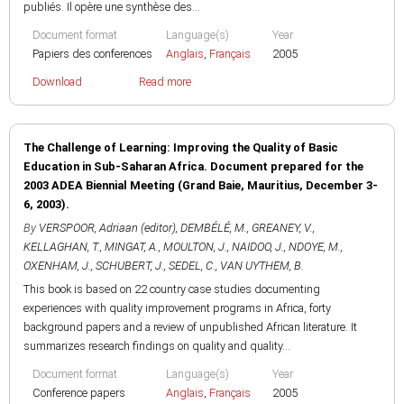
publiés. Il opère une synthèse des...
Document format
Language(s)
Year
Papiers des conferences
Anglais
,
Français
2005
Download
Read more
The Challenge of Learning: Improving the Quality of Basic
Education in Sub-Saharan Africa. Document prepared for the
2003 ADEA Biennial Meeting (Grand Baie, Mauritius, December 3-
6, 2003).
By
VERSPOOR, Adriaan (editor)
,
DEMBÉLÉ, M.
,
GREANEY, V.
,
KELLAGHAN, T.
,
MINGAT, A.
,
MOULTON, J.
,
NAIDOO, J.
,
NDOYE, M.
,
OXENHAM, J.
,
SCHUBERT, J.
,
SEDEL, C.
,
VAN UYTHEM, B.
This book is based on 22 country case studies documenting
experiences with quality improvement programs in Africa, forty
background papers and a review of unpublished African literature. It
summarizes research findings on quality and quality...
Document format
Language(s)
Year
Conference papers
Anglais
,
Français
2005