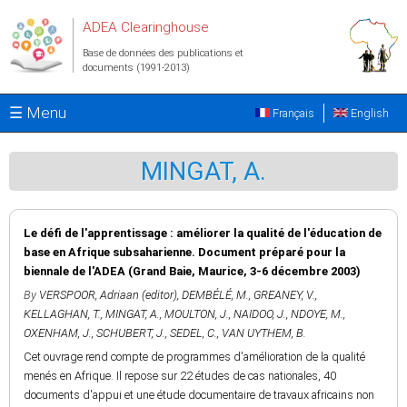
Aller au contenu principal
ADEA Clearinghouse
Base de données des publications et
documents (1991-2013)
☰ Menu
Français
English
MINGAT, A.
Le défi de l'apprentissage : améliorer la qualité de l'éducation de
base en Afrique subsaharienne. Document préparé pour la
biennale de l'ADEA (Grand Baie, Maurice, 3-6 décembre 2003)
By
VERSPOOR, Adriaan (editor)
,
DEMBÉLÉ, M.
,
GREANEY, V.
,
KELLAGHAN, T.
,
MINGAT, A.
,
MOULTON, J.
,
NAIDOO, J.
,
NDOYE, M.
,
OXENHAM, J.
,
SCHUBERT, J.
,
SEDEL, C.
,
VAN UYTHEM, B.
Cet ouvrage rend compte de programmes d'amélioration de la qualité
menés en Afrique. Il repose sur 22 études de cas nationales, 40
documents d'appui et une étude documentaire de travaux africains non