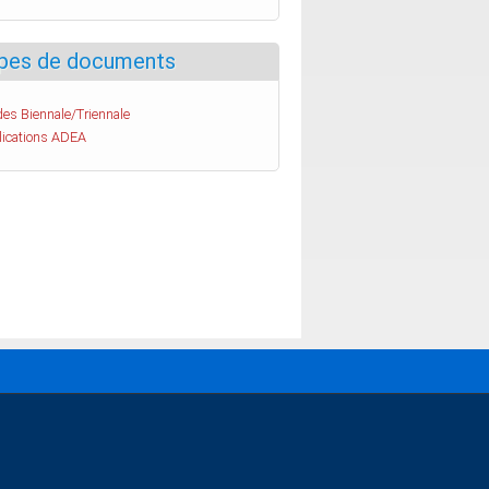
pes de documents
es Biennale/Triennale
lications ADEA