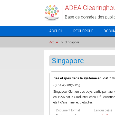
Aller au contenu principal
ADEA Clearingho
Base de données des publi
ACCUEIL
RECHERCHE
DOCU
Accueil
>
Singapore
Singapore
Des etapes dans le système educatif d
By
LAW, Song Seng
Singapour était un des pays participant au 
en 1996 par la Graduate School Of Education 
était d'examiner et d'étudier...
Document format
Language(s)