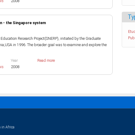
ais
2008
Ty
n - the Singapore system
Etud
Pub
n Education Research Project(SNERP), initiated by the Graduate
ania,USA in 1996. The broader goal was to examine and explore the
Year
Read more
ais
2008
 in Africa