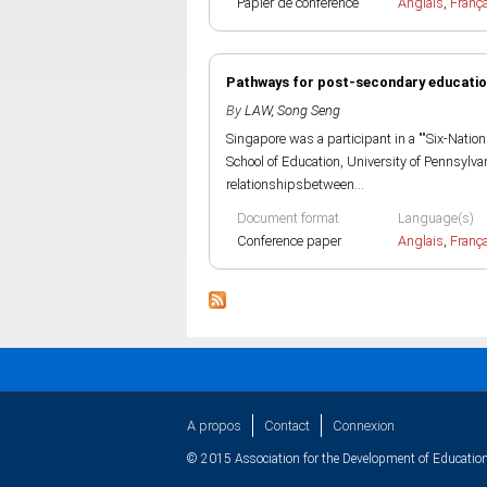
Papier de conference
Anglais
,
Franç
Pathways for post-secondary educatio
By
LAW, Song Seng
Singapore was a participant in a ""Six-Natio
School of Education, University of Pennsylv
relationshipsbetween...
Document format
Language(s)
Conference paper
Anglais
,
Franç
A propos
Contact
Connexion
© 2015 Association for the Development of Education