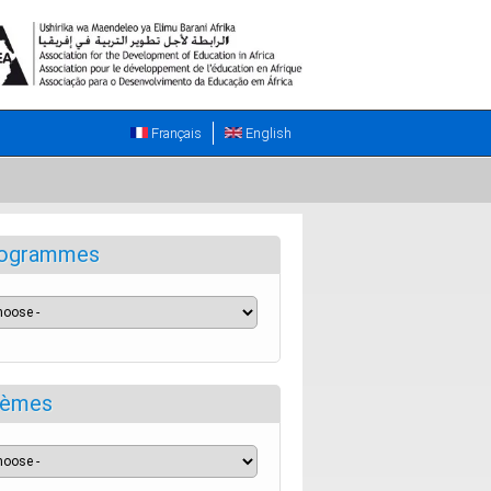
Français
English
ogrammes
èmes