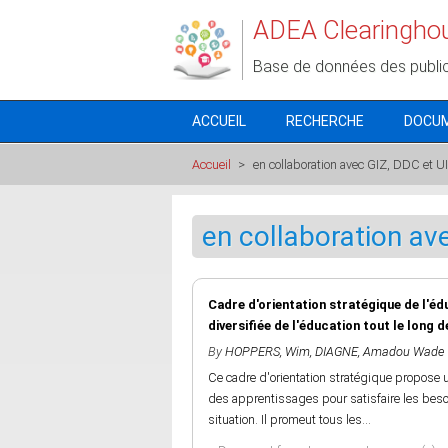
Aller au contenu principal
ADEA Clearingho
Base de données des publi
ACCUEIL
RECHERCHE
DOCU
Accueil
>
en collaboration avec GIZ, DDC et U
en collaboration av
Cadre d'orientation stratégique de l'édu
diversifiée de l'éducation tout le long de
By
HOPPERS, Wim
,
DIAGNE, Amadou Wade
Ce cadre d'orientation stratégique propose un
des apprentissages pour satisfaire les beso
situation. Il promeut tous les...