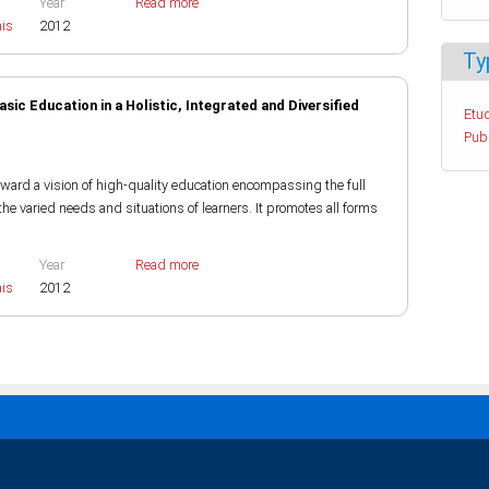
Year
Read more
ais
2012
Ty
ic Education in a Holistic, Integrated and Diversified
Etud
Pub
rward a vision of high-quality education encompassing the full
the varied needs and situations of learners. It promotes all forms
Year
Read more
ais
2012