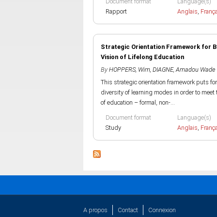
Document format
Language(s)
Rapport
Anglais
,
Franç
Strategic Orientation Framework for Bas
Vision of Lifelong Education
By
HOPPERS, Wim
,
DIAGNE, Amadou Wade
This strategic orientation framework puts fo
diversity of learning modes in order to meet 
of education – formal, non-...
Document format
Language(s)
Study
Anglais
,
Franç
A propos
Contact
Connexion