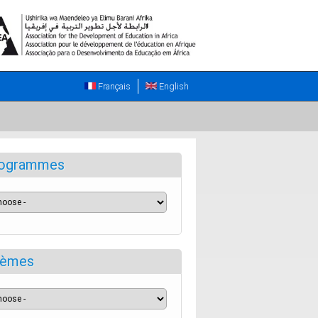
Français
English
ogrammes
èmes