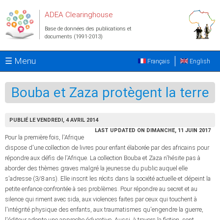
Aller au contenu principal
ADEA Clearinghouse
Base de données des publications et
documents (1991-2013)
☰ Menu
Français
English
Bouba et Zaza protègent la terre
PUBLIÉ LE VENDREDI, 4 AVRIL 2014
LAST UPDATED ON DIMANCHE, 11 JUIN 2017
Pour la première fois, l'Afrique
dispose d'une collection de livres pour enfant élaborée par des africains pour
répondre aux défis de l'Afrique. La collection Bouba et Zaza n'hésite pas à
aborder des thèmes graves malgré la jeunesse du public auquel elle
s'adresse (3/8 ans). Elle inscrit les récits dans la société actuelle et dépeint la
petite enfance confrontée à ses problèmes. Pour répondre au secret et au
silence qui riment avec sida, aux violences faites par ceux qui touchent à
l'intégrité physique des enfants, aux traumatismes qu'engendre la guerre,
l'éditeur adopte une approche éducative. Aussi, à travers la fiction, sont