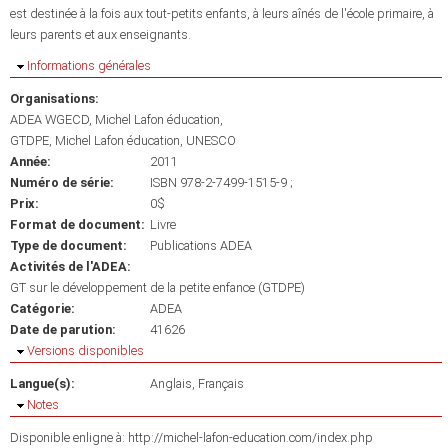
est destinée à la fois aux tout-petits enfants, à leurs aînés de l'école primaire, à
leurs parents et aux enseignants.
Masquer
Informations générales
Organisations:
ADEA WGECD, Michel Lafon éducation
GTDPE, Michel Lafon éducation, UNESCO
Année:
2011
Numéro de série:
ISBN 978-2-7499-1515-9 ;
Prix:
0$
Format de document:
Livre
Type de document:
Publications ADEA
Activités de l'ADEA:
GT sur le développement de la petite enfance (GTDPE)
Catégorie:
ADEA
Date de parution:
41626
Masquer
Versions disponibles
Langue(s):
Anglais
Français
Masquer
Notes
Disponible enligne à: http://michel-lafon-education.com/index.php