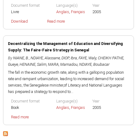
Document format
Language(s)
Year
Livre
Anglais
,
Français
2005
Download
Read more
Decentralizing the Management of Education and Diversifying
Supply: The Faire-Faire Strategy in Senegal
By
NIANE, B.
,
NDIAYE, Alassane
,
DIOP, Ibra
,
FAYE, Waly
,
CHEIKH PATHE,
Gueye
,
HENAINE, Salim
,
MARA, Mamadou
,
NDIAYE, Boubacar
The fall in the economic growth rate, along with a galloping population
rate and rampant urbanization, leading to increased demand for social
services, the Senegalese minister,of Literacy and National Languages
has prepared a strategy to respond to...
Document format
Language(s)
Year
Book
Anglais
,
Français
2005
Read more