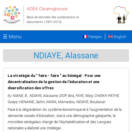
Aller au contenu principal
ADEA Clearinghouse
Base de données des publications et
documents (1991-2013)
☰ Menu
Français
English
NDIAYE, Alassane
La stratégie du " faire - faire " au Sénégal : Pour une
décentralisation de la gestion de l'éducation et une
diversification des offres
By
NIANE, B.
,
NDIAYE, Alassane
,
DIOP, Ibra
,
FAYE, Waly
,
CHEIKH PATHE,
Gueye
,
HENAINE, Salim
,
MARA, Mamadou
,
NDIAYE, Boubacar
Face à la dégradation du système économique et à l'augmentation de la
demande sociale d'éducation, due à une démographie galopante, le
ministère sénégalais chargé de l'Alphabétisation et des Langues
nationales a élaboré une stratégie...