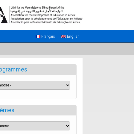
Français
English
ogrammes
èmes