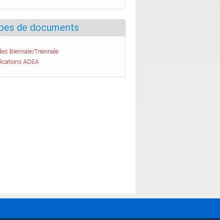
pes de documents
es Biennale/Triennale
lications ADEA