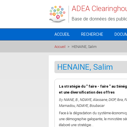
Aller au contenu principal
ADEA Clearingho
Base de données des publi
ACCUEIL
RECHERCHE
DOCU
Accueil
>
HENAINE, Salim
HENAINE, Salim
La stratégie du " faire - faire " au Séné
et une diversification des offres
By
NIANE, B.
,
NDIAYE, Alassane
,
DIOP, Ibra
,
F
Mamadou
,
NDIAYE, Boubacar
Face à la dégradation du système économiqu
une démographie galopante, le ministère sén
élaboré une stratégie...