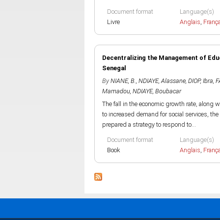
Document format
Language(s)
Livre
Anglais
,
Franç
Decentralizing the Management of Educa
Senegal
By
NIANE, B.
,
NDIAYE, Alassane
,
DIOP, Ibra
,
F
Mamadou
,
NDIAYE, Boubacar
The fall in the economic growth rate, along 
to increased demand for social services, th
prepared a strategy to respond to...
Document format
Language(s)
Book
Anglais
,
Franç