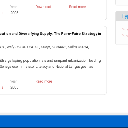
Year
Download
Read more
ais
2005
Ty
Etud
tion and Diversifying Supply: The Faire-Faire Strategy in
Pub
AYE, Waly
,
CHEIKH PATHE, Gueye
,
HENAINE, Salim
,
MARA,
with a galloping population rate and rampant urbanization, leading
e Senegalese minister,of Literacy and National Languages has
Year
Read more
ais
2005