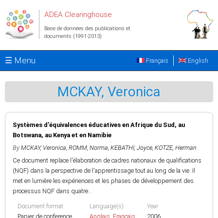
Aller au contenu principal
ADEA Clearinghouse
Base de données des publications et
documents (1991-2013)
☰ Menu
Français
English
MCKAY, Veronica
Systèmes d'équivalences éducatives en Afrique du Sud, au
Botswana, au Kenya et en Namibie
By
MCKAY, Veronica
,
ROMM, Norma
,
KEBATHI, Joyce
,
KOTZE, Herman
Ce document replace l'élaboration de cadres nationaux de qualifications
(NQF) dans la perspective de l'apprentissage tout au long de la vie. Il
met en lumière les expériences et les phases de développement des
processus NQF dans quatre...
Document format
Language(s)
Year
Papier de conference
Anglais
,
Français
2006