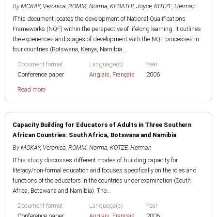
By
MCKAY, Veronica
,
ROMM, Norma
,
KEBATHI, Joyce
,
KOTZE, Herman
IThis document locates the development of National Qualifications
Frameworks (NQF) within the perspective of lifelong learning. It outlines
the experiences and stages of development with the NQF processes in
four countries (Botswana, Kenya, Namibia...
Document format
Language(s)
Year
Conference paper
Anglais
,
Français
2006
Read more
Capacity Building for Educators of Adults in Three Southern
African Countries: South Africa, Botswana and Namibia
By
MCKAY, Veronica
,
ROMM, Norma
,
KOTZE, Herman
IThis study discusses different modes of building capacity for
literacy/non-formal education and focuses specifically on the roles and
functions of the educators in the countries under examination (South
Africa, Botswana and Namibia). The...
Document format
Language(s)
Year
Conference paper
Anglais
,
Français
2006