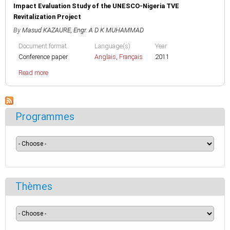
Impact Evaluation Study of the UNESCO-Nigeria TVE
Revitalization Project
By
Masud KAZAURE
,
Engr. A D K MUHAMMAD
Document format
Language(s)
Year
Conference paper
Anglais
,
Français
2011
Read more
Programmes
Thèmes