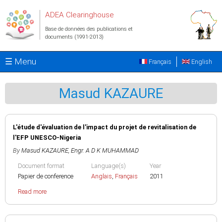
Aller au contenu principal
ADEA Clearinghouse
Base de données des publications et
documents (1991-2013)
☰ Menu
Français
English
Masud KAZAURE
L'étude d'évaluation de l'impact du projet de revitalisation de
l'EFP UNESCO-Nigeria
By
Masud KAZAURE
,
Engr. A D K MUHAMMAD
Document format
Language(s)
Year
Papier de conference
Anglais
,
Français
2011
Read more