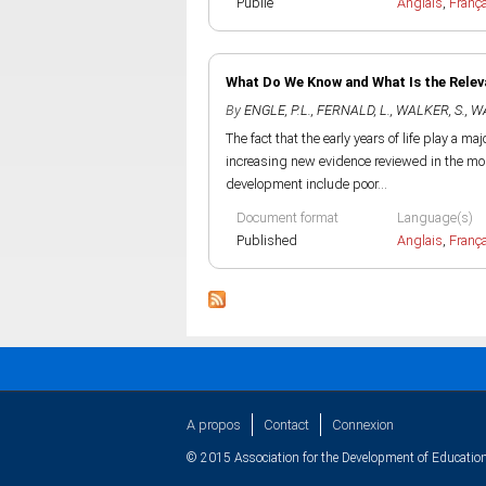
Publié
Anglais
,
Franç
What Do We Know and What Is the Relev
By
ENGLE, P.L.
,
FERNALD, L.
,
WALKER, S.
,
WA
The fact that the early years of life play a m
increasing new evidence reviewed in the mos
development include poor...
Document format
Language(s)
Published
Anglais
,
Franç
A propos
Contact
Connexion
© 2015 Association for the Development of Education