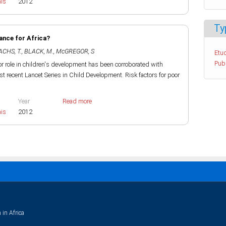
ais
2012
Ty
ance for Africa?
CHS, T.
,
BLACK, M.
,
McGREGOR, S
Etud
Pub
ajor role in children's development has been corroborated with
t recent Lancet Series in Child Development. Risk factors for poor
Year
Read more
ais
2012
 in Africa