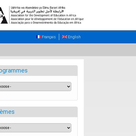
Français
English
ogrammes
èmes