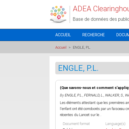
Aller au contenu principal
ADEA Clearingho
Base de données des publi
ACCUEIL
RECHERCHE
DOCU
Accueil
>
ENGLE, P.L.
ENGLE, P.L.
(Que savons-nous et comment s'applique
By
ENGLE, P.L.
,
FERNALD, L.
,
WALKER, S.
,
WA
Les éléments attestant que les premières an
l'enfant ont été corroborés par un faisceau 
récentes du Lancet sur le...
Document format
Language(s)