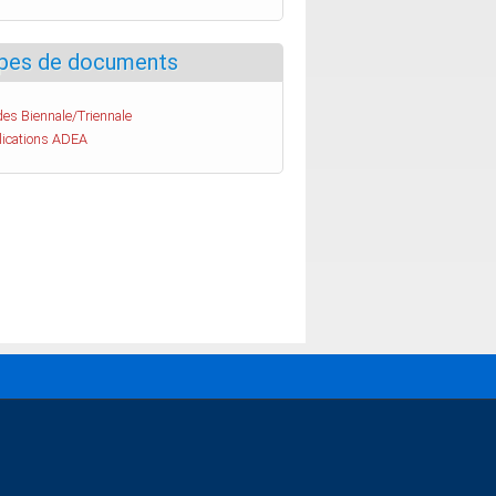
pes de documents
es Biennale/Triennale
lications ADEA