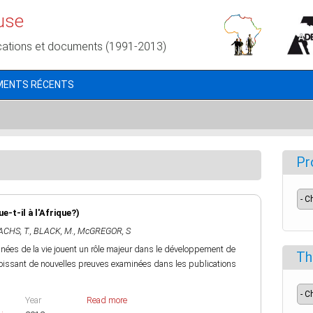
use
cations et documents (1991-2013)
MENTS RÉCENTS
Pr
-t-il à l'Afrique?)
CHS, T.
,
BLACK, M.
,
McGREGOR, S
nées de la vie jouent un rôle majeur dans le développement de
Th
croissant de nouvelles preuves examinées dans les publications
Year
Read more