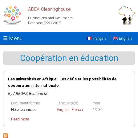
Skip to main content
ADEA Clearinghouse
Publications and Documents
Database (1991-2013)
☰ Menu
Français
English
Coopération en éducation
Les universités en Afrique : Les défis et les possibilités de
coopération internationale
By
ABEGAZ, Berhanu M.
Document format
Language(s)
Year
Note technique
English
,
French
1994
Read more