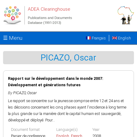
Skip to main content
ADEA Clearinghouse
Publications and Documents
Database (1991-2013)
☰ Menu
Français
English
PICAZO, Oscar
Rapport sur le développement dans le monde 2007:
Développement et générations futures
By
PICAZO, Oscar
Le rapport se concentre sur la jeunesse comprise entre 12 et 24 ans et
les décisions concernant les cinq phases ayant l'incidence à long terme
la plus grande sur la manière dont le capital humain est sauvegardé,
développé et déployé. Pour...
Document format
Language(s)
Year
Papier de conference
English
,
French
2008