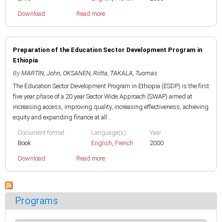
Download
Read more
Preparation of the Education Sector Development Program in
Ethiopia
By
MARTIN, John
,
OKSANEN, Riitta
,
TAKALA, Tuomas
The Education Sector Development Program in Ethiopia (ESDP) is the first
five year phase of a 20 year Sector Wide Approach (SWAP) aimed at
increasing access, improving quality, increasing effectiveness, achieving
equity and expanding finance at all...
Document format
Language(s)
Year
Book
English
,
French
2000
Download
Read more
Programs