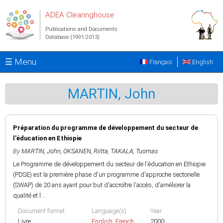
Skip to main content
ADEA Clearinghouse
Publications and Documents
Database (1991-2013)
☰ Menu
Français
English
MARTIN, John
Préparation du programme de développement du secteur de
l'éducation en Ethiopie
By
MARTIN, John
,
OKSANEN, Riitta
,
TAKALA, Tuomas
Le Programme de développement du secteur de l'éducation en Ethiopie
(PDSE) est la première phase d'un programme d'approche sectorielle
(SWAP) de 20 ans ayant pour but d'accroître l'accès, d'améliorer la
qualité et l...
Document format
Language(s)
Year
Livre
English
,
French
2000