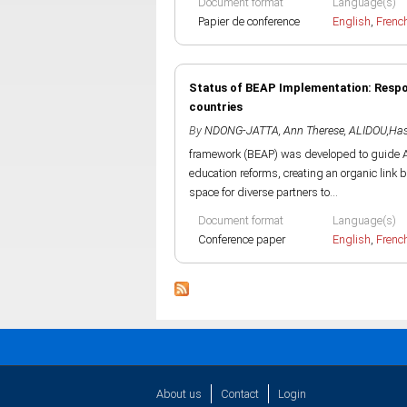
Document format
Language(s)
Papier de conference
English
,
Frenc
Status of BEAP Implementation: Respond
countries
By
NDONG-JATTA, Ann Therese
,
ALIDOU,Ha
framework (BEAP) was developed to guide Af
education reforms, creating an organic link
space for diverse partners to...
Document format
Language(s)
Conference paper
English
,
Frenc
About us
Contact
Login