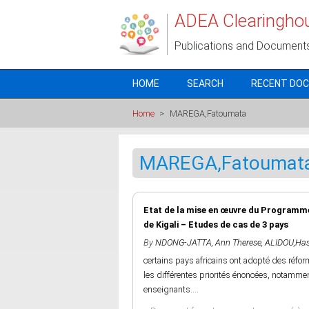
Skip to main content
ADEA Clearingho
Publications and Document
HOME
SEARCH
RECENT DO
Home
>
MAREGA,Fatoumata
MAREGA,Fatoumat
Etat de la mise en œuvre du Programme d
de Kigali – Etudes de cas de 3 pays
By
NDONG-JATTA, Ann Therese
,
ALIDOU,Ha
certains pays africains ont adopté des réfo
les différentes priorités énoncées, notamment 
enseignants....