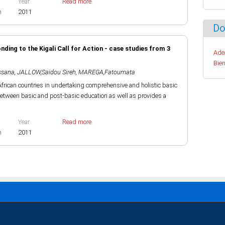
Year
Read more
h
2011
Do
ing to the Kigali Call for Action - case studies from 3
Ade
Bien
ssana
,
JALLOW,Saidou Sireh
,
MAREGA,Fatoumata
rican countries in undertaking comprehensive and holistic basic
 between basic and post-basic education as well as provides a
Year
Read more
h
2011