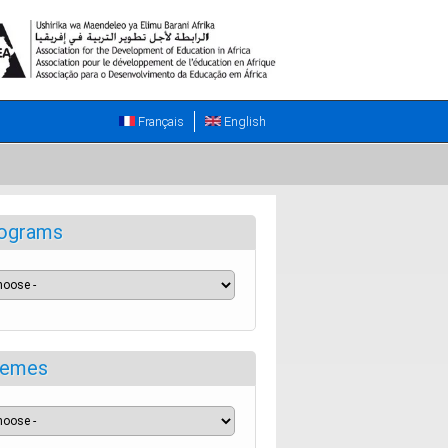
Français
English
ograms
emes