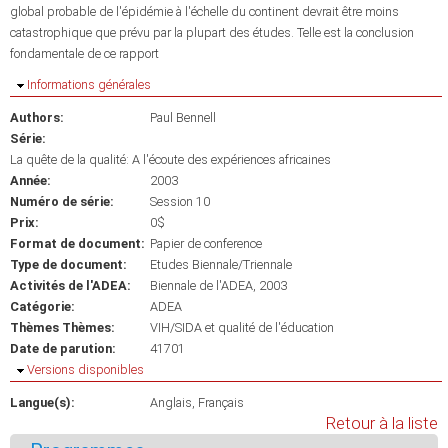
global probable de l'épidémie à l'échelle du continent devrait être moins
catastrophique que prévu par la plupart des études. Telle est la conclusion
fondamentale de ce rapport
Masquer
Informations générales
Authors:
Paul Bennell
Série:
La quête de la qualité: A l'écoute des expériences africaines
Année:
2003
Numéro de série:
Session 10
Prix:
0$
Format de document:
Papier de conference
Type de document:
Etudes Biennale/Triennale
Activités de l'ADEA:
Biennale de l'ADEA, 2003
Catégorie:
ADEA
Thèmes Thèmes:
VIH/SIDA et qualité de l'éducation
Date de parution:
41701
Masquer
Versions disponibles
Langue(s):
Anglais
Français
Retour à la liste