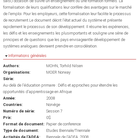
saisi,l'occasion de suivre un enseignement ou une formation formels. La
formalisation de leurs qualifications leur confère des avantages sur le marché
de l'emploi. Pour les employeurs, cette formalisation leur facilite le processus
de recrutement.Le document décrit l'état actuel du système et présente
rapidement le processus de son développement. Il résume les expériences,
les défis et les enseignements les plusimportants et souligne une série de
principes et de questions que les pays envisageantle développement de
systèmes analogues devraient prendre en considération.
Masquer
Informations générales
Authors:
MOHN, Torhild Nilsen
Organisations:
MOER Norway
Série:
Au-delà de l'éducation primaire : Défis et approches pour étendre les
opportunités d'apprentissage en Afrique
Année:
2008
Countries:
Norvège
Numéro de série:
Session 7
Prix:
0$
Format de document:
Papier de conference
Type de document:
Etudes Biennale/Triennale
Activités de l'ADEA:
Biennale de l'ADEA, 2008